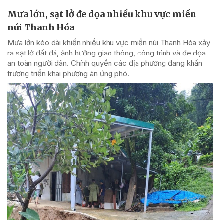
Mưa lớn, sạt lở đe dọa nhiều khu vực miền
núi Thanh Hóa
Mưa lớn kéo dài khiến nhiều khu vực miền núi Thanh Hóa xảy
ra sạt lở đất đá, ảnh hưởng giao thông, công trình và đe dọa
an toàn người dân. Chính quyền các địa phương đang khẩn
trương triển khai phương án ứng phó.