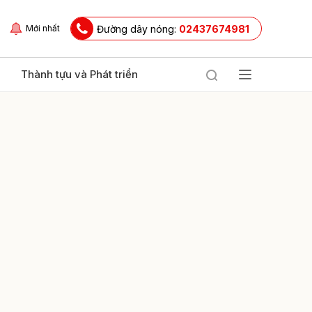
Đường dây nóng:
02437674981
Mới nhất
Thành tựu và Phát triển
ửi