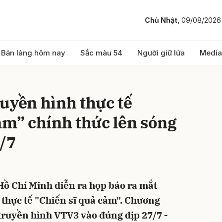
Chủ Nhật,
09/08/2026
bình luận
Bản làng hôm nay
Sắc màu 54
Người giữ lửa
Media
uyền hình thực tế
ảm” chính thức lên sóng
/7
Hủy
G
Hồ Chí Minh diễn ra họp báo ra mắt
thực tế "Chiến sĩ quả cảm". Chương
 truyền hình VTV3 vào đúng dịp 27/7 -