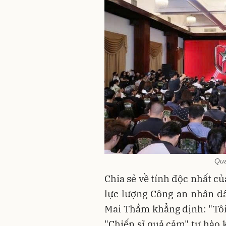
Qua
Chia sẻ về tính độc nhất c
lực lượng Công an nhân dâ
Mai Thắm khẳng định: "Tôi 
"Chiến sĩ quả cảm" tự hào 