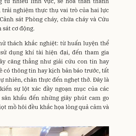
g từ nhiều lĩnh vực, sẽ hóa thân thành
 trải nghiệm thực thụ vai trò của hai lực
g Cảnh sát Phòng cháy, chữa cháy và Cứu
 sát cơ động.
hử thách khắc nghiệt: từ huấn luyện thể
sử dụng khí tài hiện đại, đến tham gia
y căng thẳng như giải cứu con tin hay
 có thông tin hay kịch bản báo trước, tất
ự nhiên, chân thực đến nghẹt thở. Đây là
 kiến sự lột xác đầy ngoạn mục của các
g sân khấu đến những giây phút cam go
giọt mồ hôi đều khắc họa lòng quả cảm và