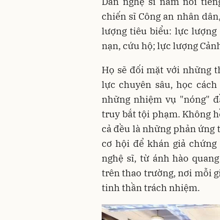
Dàn nghệ sĩ nam nổi tiến
chiến sĩ Công an nhân dân,
lượng tiêu biểu: lực lượn
nạn, cứu hộ; lực lượng Cảnh
Họ sẽ đối mặt với những t
lực chuyên sâu, học cách 
những nhiệm vụ "nóng" đầ
truy bắt tội phạm. Không hề
cả đều là những phản ứng t
cơ hội để khán giả chứng
nghệ sĩ, từ ánh hào quan
trên thao trường, nơi mỗi 
tinh thần trách nhiệm.