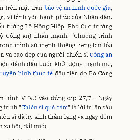
n trên mặt trận
bảo vệ an ninh quốc gia
,
 hội, vì bình yên hạnh phúc của Nhân dân.
iếu tướng Lê Hồng Hiệp, Phó Cục trưởng
Bộ Công an) nhấn mạnh: "Chương trình
rong mình sứ mệnh thiêng liêng lan tỏa
n và cao đẹp của người chiến sĩ
Công an
kiện đánh dấu bước khởi động mạnh mẽ,
ruyền hình thực tế
đầu tiên do Bộ Công
ền hình VTV3 vào đúng dịp 27/7 - Ngày
 trình "
Chiến sĩ quả cảm
" là lời tri ân sâu
iến sĩ đã hy sinh thầm lặng và ngày đêm
a xã hội, đất nước.