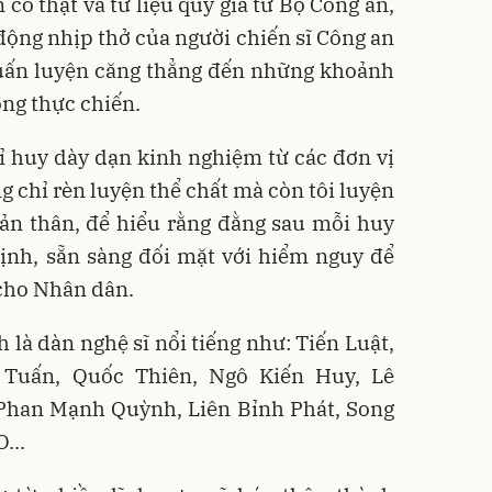
có thật và tư liệu quý giá từ Bộ Công an,
 động nhịp thở của người chiến sĩ Công an
huấn luyện căng thẳng đến những khoảnh
ng thực chiến.
ỉ huy dày dạn kinh nghiệm từ các đơn vị
g chỉ rèn luyện thể chất mà còn tôi luyện
bản thân, để hiểu rằng đằng sau mỗi huy
định, sẵn sàng đối mặt với hiểm nguy để
 cho Nhân dân.
 là dàn nghệ sĩ nổi tiếng như: Tiến Luật,
 Tuấn, Quốc Thiên, Ngô Kiến Huy, Lê
Phan Mạnh Quỳnh, Liên Bỉnh Phát, Song
...