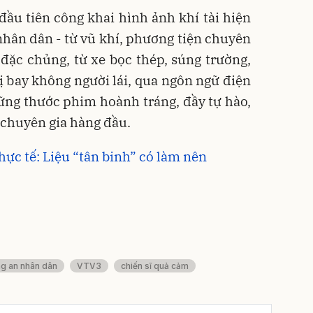
 đầu tiên công khai hình ảnh khí tài hiện
nhân dân - từ vũ khí, phương tiện chuyên
 đặc chủng, từ xe bọc thép, súng trường,
bị bay không người lái, qua ngôn ngữ điện
ững thước phim hoành tráng, đầy tự hào,
 chuyên gia hàng đầu.
hực tế: Liệu “tân binh” có làm nên
g an nhân dân
VTV3
chiến sĩ quả cảm