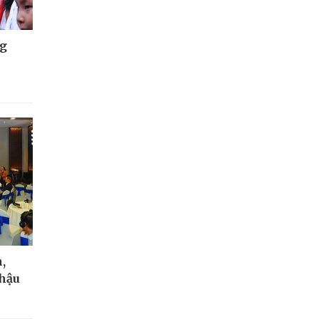
ng
,
 hậu