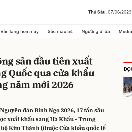
Thứ Sáu,
07/08/2026
bình luận
Bản làng hôm nay
Sắc màu 54
Người giữ lửa
Media
ng sản đầu tiên xuất
ĐỌC
g Quốc qua cửa khẩu
ng năm mới 2026
Hủy
G
 Nguyên đán Bính Ngọ 2026, 17 tấn sầu
ược xuất khẩu sang Hà Khẩu - Trung
bộ Kim Thành (thuộc Cửa khẩu quốc tế