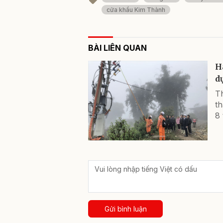
cửa khẩu Kim Thành
BÀI LIÊN QUAN
H
d
T
th
8 
Gửi bình luận