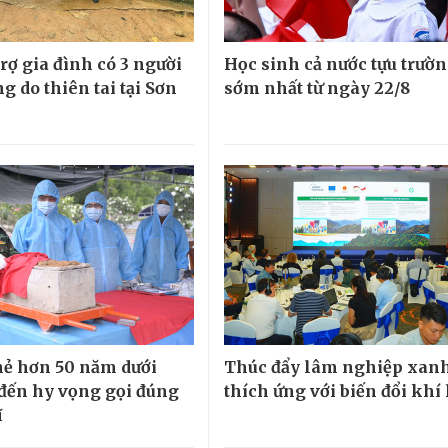
rợ gia đình có 3 người
Học sinh cả nước tựu trườ
g do thiên tai tại Sơn
sớm nhất từ ngày 22/8
hẻ hơn 50 năm dưới
Thúc đẩy lâm nghiệp xanh
 đến hy vọng gọi đúng
thích ứng với biến đổi khí
ĩ