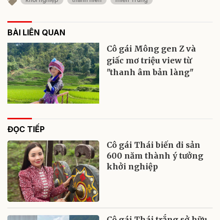
BÀI LIÊN QUAN
Cô gái Mông gen Z và
giấc mơ triệu view từ
"thanh âm bản làng"
ĐỌC TIẾP
Cô gái Thái biến di sản
600 năm thành ý tưởng
khởi nghiệp
Cô gái Thái trắng sở hữu