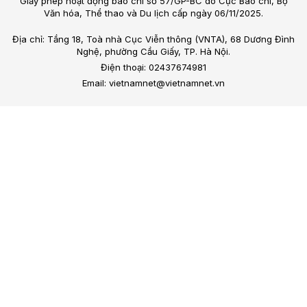
Giấy phép hoạt động báo chí số 57/GP-BC do Cục Báo chí, Bộ
Văn hóa, Thể thao và Du lịch cấp ngày 06/11/2025.
Địa chỉ: Tầng 18, Toà nhà Cục Viễn thông (VNTA), 68 Dương Đình
Nghệ, phường Cầu Giấy, TP. Hà Nội.
Điện thoại: 02437674981
Email: vietnamnet@vietnamnet.vn