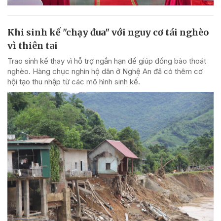
Khi sinh kế "chạy đua" với nguy cơ tái nghèo
vì thiên tai
Trao sinh kế thay vì hỗ trợ ngắn hạn để giúp đồng bào thoát
nghèo. Hàng chục nghìn hộ dân ở Nghệ An đã có thêm cơ
hội tạo thu nhập từ các mô hình sinh kế.