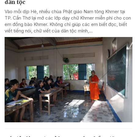
dân tộc
Vào mỗi dịp Hè, nhiều chùa Phật giáo Nam tông Khmer tại
TP. Cần Thơ lại mở các lớp dạy chữ Khmer miễn phí cho con
em đồng bào Khmer. Không chỉ giúp các em biết đọc, biết
viết tiếng nói, chữ viết của dân tộc mình,...