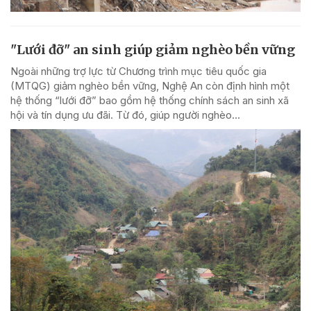
"Lưới đỡ" an sinh giúp giảm nghèo bền vững
Ngoài những trợ lực từ Chương trình mục tiêu quốc gia
(MTQG) giảm nghèo bền vững, Nghệ An còn định hình một
hệ thống “lưới đỡ” bao gồm hệ thống chính sách an sinh xã
hội và tín dụng ưu đãi. Từ đó, giúp người nghèo...