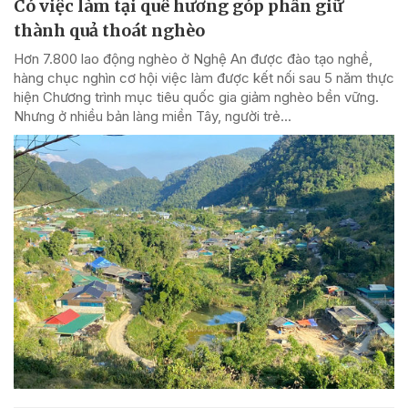
Có việc làm tại quê hương góp phần giữ
thành quả thoát nghèo
Hơn 7.800 lao động nghèo ở Nghệ An được đào tạo nghề,
hàng chục nghìn cơ hội việc làm được kết nối sau 5 năm thực
hiện Chương trình mục tiêu quốc gia giảm nghèo bền vững.
Nhưng ở nhiều bản làng miền Tây, người trẻ...