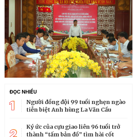
ĐỌC NHIỀU
1
Người đồng đội 99 tuổi nghẹn ngào
tiễn biệt Anh hùng La Văn Cầu
Ký ức của cựu giao liên 96 tuổi trở
2
thành “tấm bản đồ” tìm hài cốt