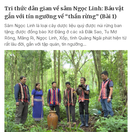
Tri thức dân gian về sâm Ngọc Linh: Báu vật
gắn với tín ngưỡng về “thần rừng” (Bài 1)
Sâm Ngọc Linh là loại cây dược liệu quý được núi rừng ban
tặng; được đồng bào Xơ Đăng ở các xã Đăk Sao, Tu Mơ
Rông, Măng Ri, Ngọc Linh, Xốp, tỉnh Quảng Ngãi phát hiện từ
rất lâu đời, gắn với tập quán, tín ngưỡng...