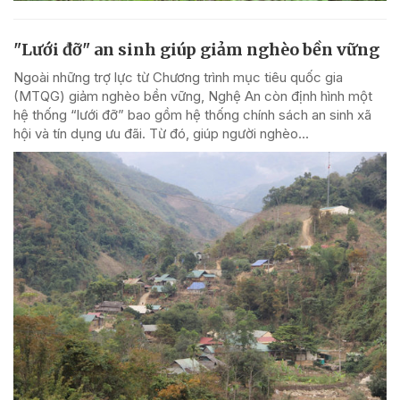
"Lưới đỡ" an sinh giúp giảm nghèo bền vững
Ngoài những trợ lực từ Chương trình mục tiêu quốc gia
(MTQG) giảm nghèo bền vững, Nghệ An còn định hình một
hệ thống “lưới đỡ” bao gồm hệ thống chính sách an sinh xã
hội và tín dụng ưu đãi. Từ đó, giúp người nghèo...