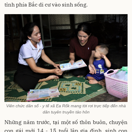
tỉnh phía Bắc di cư vào sinh sống.
Viên chức dân số - y tế xã Ea Rốk mang tời rơi trực tiếp đến nhà
dân tuyên truyền tảo hôn
Những năm trước, tại một số thôn buôn, chuyện
con gái mới 14 - 15 tuổi lập gia đình, sinh con