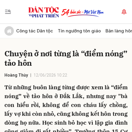
Gửi bình luận
Công tác Dân tộc
Tín ngưỡng tôn giáo
Bản làng hô
Chuyện ở nơi từng là “điểm nóng”
tảo hôn
Hoàng Thùy
12/06/2026 10:22
Từ những buôn làng từng được xem là “điểm
Hủy
Gửi
nóng” về tảo hôn ở Đắk Lắk, nhưng nay "bà
con hiểu rồi, không để con cháu lấy chồng,
lấy vợ khi còn nhỏ, cũng không kết hôn trong
dòng họ nữa. Học sinh bỏ học vì lập gia đình
cũng giảm đi rất nhiều”, Trưởng thôn 15 Cư