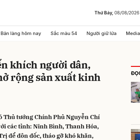
Thứ Bảy,
08/08/2026
bình luận
Bản làng hôm nay
Sắc màu 54
Người giữ lửa
Media
ến khích người dân,
ĐỌC
ở rộng sản xuất kinh
Hủy
G
Phó Thủ tướng Chính Phủ Nguyễn Chí
với các tỉnh: Ninh Bình, Thanh Hóa,
rị để đôn đốc, tháo gỡ khó khăn,