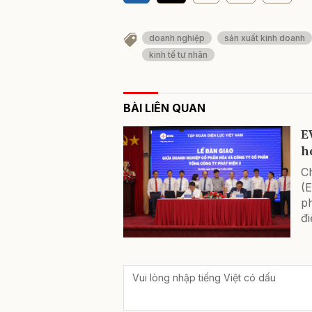
doanh nghiệp
sản xuất kinh doanh
kinh tế tư nhân
BÀI LIÊN QUAN
E
h
Ch
(
p
đ