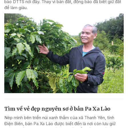
bào DTTS nơi đây. Thay vì bán đất, đồng bào đã biết giữ đất
để làm giàu.
Tìm về vẻ đẹp nguyên sơ ở bản Pa Xa Lào
Nép mình bên triền núi xanh thẳm của xã Thanh Yên, tỉnh
Điện Biên, bản Pa Xa Lào được biết đến là nơi còn lưu giữ