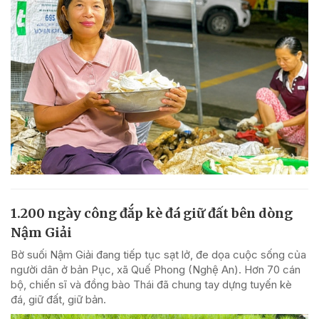
1.200 ngày công đắp kè đá giữ đất bên dòng
Nậm Giải
Bờ suối Nậm Giải đang tiếp tục sạt lở, đe dọa cuộc sống của
người dân ở bản Pục, xã Quế Phong (Nghệ An). Hơn 70 cán
bộ, chiến sĩ và đồng bào Thái đã chung tay dựng tuyến kè
đá, giữ đất, giữ bản.