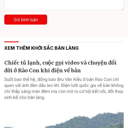
Gửi bình luận
XEM THÊM KHỞI SẮC BẢN LÀNG
Chiếc tủ lạnh, cuộc gọi video và chuyện đổi
đời ở Rào Con khi điện về bản
Suốt bao thế hệ, đồng bào Bru Vân Kiều ở bản Rào Con chỉ
quen với ánh đèn dầu leo lét. Điện lưới quốc gia về bản không
chỉ thắp sáng màn đêm mà còn mở ra cơ hội kết nối, đổi thay
sinh kế cho bản làng.