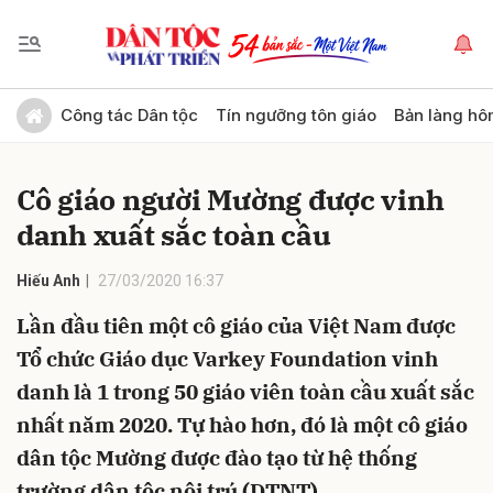
Gửi bình luận
Công tác Dân tộc
Tín ngưỡng tôn giáo
Bản làng hô
Cô giáo người Mường được vinh
danh xuất sắc toàn cầu
Hiếu Anh
27/03/2020 16:37
Lần đầu tiên một cô giáo của Việt Nam được
Hủy
Gửi
Tổ chức Giáo dục Varkey Foundation vinh
danh là 1 trong 50 giáo viên toàn cầu xuất sắc
nhất năm 2020. Tự hào hơn, đó là một cô giáo
dân tộc Mường được đào tạo từ hệ thống
trường dân tộc nội trú (DTNT).