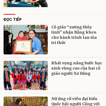
ĐỌC TIẾP
Cô giáo “xương thủy
tinh” nhận Bằng khen
cho hành trình lan tỏa
tri thức
Khát vọng nâng bước học
sinh vùng cao của hai cô
giáo người Xơ Đăng
Nữ ứng cử viên đại biểu
Quốc hội người Cống với