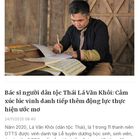
Bác sĩ người dân tộc Thái Lá Văn Khôi: Cảm
xúc lúc vinh danh tiếp thêm động lực thực
hiện ước mơ
24/11/2025 08:40
Năm 2020, Lá Văn Khôi (dân tộc Thái), là 1 trong 11 thanh niên
DTTS được vinh danh tại Lễ tuyên dương học sinh, sinh viên,