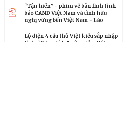
“Tận hiến” - phim về bản lĩnh tình
2
báo CAND Việt Nam và tình hữu
nghị vững bền Việt Nam - Lào
Lộ diện 4 cầu thủ Việt kiều sắp nhập
3
tịch: “Cơn gió lạ” nâng tầm Đội
tuyển Việt Nam trên đường đua
World Cup
4
VTV sở hữu bản quyền World Cup
2026
Á hậu 3 Miss Grand Vietnam Đinh Y
5
Quyên: Tuổi trẻ kiến tạo hòa bình
bằng tri thức và trách nhiệm