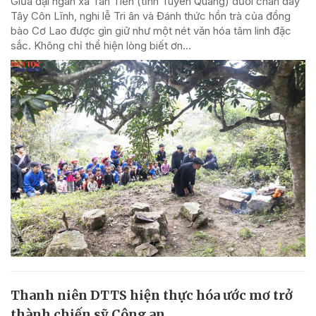
Giữa đại ngàn xã Tân Tiến (tỉnh Tuyên Quang) dưới chân dãy
Tây Côn Lĩnh, nghi lễ Tri ân và Đánh thức hồn trà của đồng
bào Cơ Lao được gìn giữ như một nét văn hóa tâm linh đặc
sắc. Không chỉ thể hiện lòng biết ơn...
Thanh niên DTTS hiện thực hóa ước mơ trở
thành chiến sỹ Công an