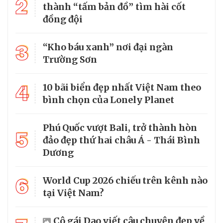
2
thành “tấm bản đồ” tìm hài cốt
đồng đội
3
“Kho báu xanh” nơi đại ngàn
Trường Sơn
4
10 bãi biển đẹp nhất Việt Nam theo
bình chọn của Lonely Planet
Phú Quốc vượt Bali, trở thành hòn
5
đảo đẹp thứ hai châu Á - Thái Bình
Dương
6
World Cup 2026 chiếu trên kênh nào
tại Việt Nam?
Cô gái Dao viết câu chuyện đẹp về