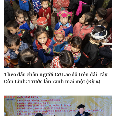
Theo dấu chân người Cơ Lao đỏ trên dải Tây
Côn Lĩnh: Trước lằn ranh mai một (Kỳ 4)