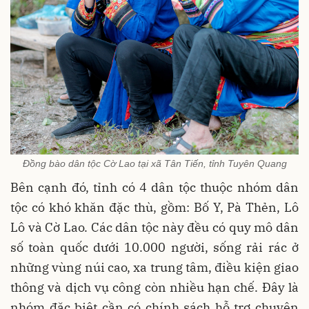
Đồng bào dân tộc Cờ Lao tại xã Tân Tiến, tỉnh Tuyên Quang
Bên cạnh đó, tỉnh có 4 dân tộc thuộc nhóm dân
tộc có khó khăn đặc thù, gồm: Bố Y, Pà Thẻn, Lô
Lô và Cờ Lao. Các dân tộc này đều có quy mô dân
số toàn quốc dưới 10.000 người, sống rải rác ở
những vùng núi cao, xa trung tâm, điều kiện giao
thông và dịch vụ công còn nhiều hạn chế. Đây là
nhóm đặc biệt cần có chính sách hỗ trợ chuyên