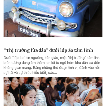
“Thị trường lừa đảo” dưới lớp áo tâm linh
Dưới “lớp áo” tín ngưỡng, tôn giáo, một "thị trường" tâm linh
biến tướng đang âm thầm len lỏi từ ngõ hẻm khu dân cư đến
không gian mạng. Bằng những thủ đoạn tinh vi, đánh vào nỗi
sợ hãi và sự thiếu hiểu biết, các...