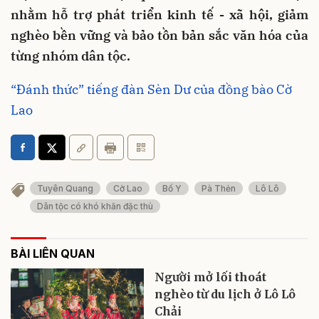
nhằm hỗ trợ phát triển kinh tế - xã hội, giảm
nghèo bền vững và bảo tồn bản sắc văn hóa của
từng nhóm dân tộc.
“Đánh thức” tiếng đàn Sèn Dư của đồng bào Cờ
Lao
Tuyên Quang
Cờ Lao
Bố Y
Pà Thẻn
Lô Lô
Dân tộc có khó khăn đặc thù
BÀI LIÊN QUAN
Người mở lối thoát
nghèo từ du lịch ở Lô Lô
Chải