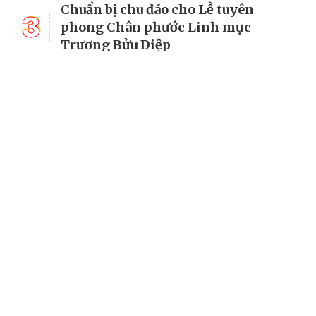
Chuẩn bị chu đáo cho Lễ tuyên
3
phong Chân phước Linh mục
Trương Bửu Diệp
Chiêm bái chùa Cam Lộ, nơi có
4
bảo tháp thờ Phật cao nhất Việt
Nam
5
Từ vị mục tử của người nghèo đến
Chân phước của Giáo hội hoàn vũ
Chuyên trang của VietNamNet
Cơ quan chủ quản: Bộ Dân tộc và Tôn giáo
Số giấy phép: 146/GP-BVHTTDL, cấp ngày 17/10/2025