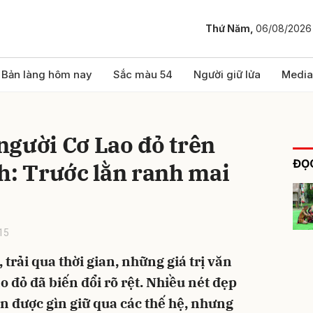
Thứ Năm,
06/08/2026
bình luận
Bản làng hôm nay
Sắc màu 54
Người giữ lửa
Media
người Cơ Lao đỏ trên
ĐỌC
h: Trước lằn ranh mai
15
Hủy
G
, trải qua thời gian, những giá trị văn
o đỏ đã biến đổi rõ rệt. Nhiều nét đẹp
ẫn được gìn giữ qua các thế hệ, nhưng