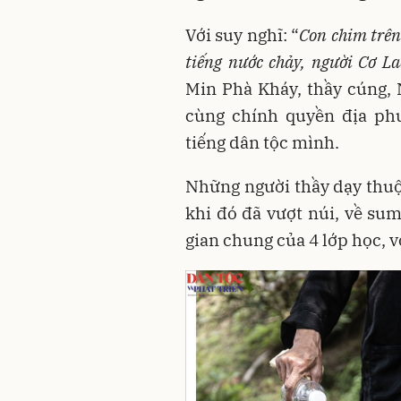
Với suy nghĩ: “
Con chim trên 
tiếng nước chảy, người
Cơ
Lao
Min Phà Kháy, thầy cúng, 
cùng chính quyền địa ph
tiếng dân tộc mình.
Những người thầy dạy thu
khi đó đã vượt núi, về su
gian chung của 4 lớp học, v