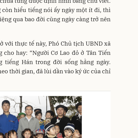
chưa từng được định hình bằng chữ viết.
còn hiểu tiếng nói ấy ngày một ít đi, thì
ệng qua bao đời cũng ngày càng trở nên
ở với thực tế này, Phó Chủ tịch UBND xã
 cho hay: “Người Cơ Lao đỏ ở Tân Tiến
 tiếng Hán trong đời sống hằng ngày.
eo thời gian, đã lùi dần vào ký ức của chỉ