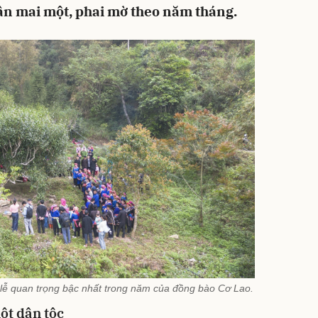
ần mai một, phai mờ theo năm tháng.
hi lễ quan trọng bậc nhất trong năm của đồng bào Cơ Lao.
ột dân tộc