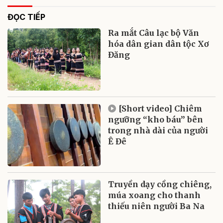
ĐỌC TIẾP
Ra mắt Câu lạc bộ Văn
hóa dân gian dân tộc Xơ
Đăng
[Short video] Chiêm
ngưỡng “kho báu” bên
trong nhà dài của người
Ê Đê
Truyền dạy cồng chiêng,
múa xoang cho thanh
thiếu niên người Ba Na