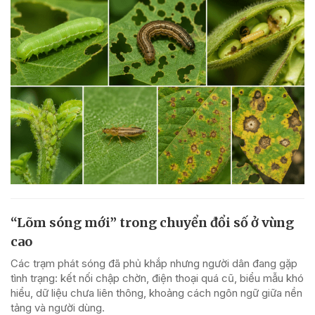
“Lõm sóng mới” trong chuyển đổi số ở vùng
cao
Các trạm phát sóng đã phủ khắp nhưng người dân đang gặp
tình trạng: kết nối chập chờn, điện thoại quá cũ, biểu mẫu khó
hiểu, dữ liệu chưa liên thông, khoảng cách ngôn ngữ giữa nền
tảng và người dùng.