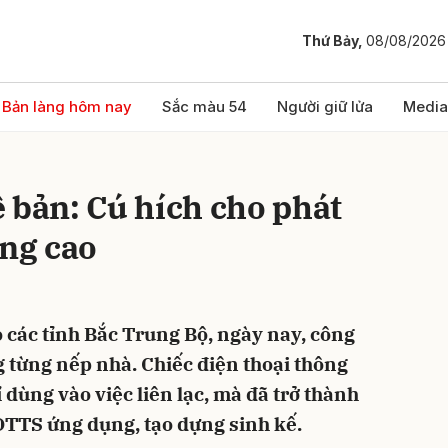
Thứ Bảy,
08/08/2026
bình luận
Bản làng hôm nay
Sắc màu 54
Người giữ lửa
Media
 bản: Cú hích cho phát
ùng cao
 các tỉnh Bắc Trung Bộ, ngày nay, công
Hủy
G
g từng nếp nhà. Chiếc điện thoại thông
dùng vào việc liên lạc, mà đã trở thành
DTTS ứng dụng, tạo dựng sinh kế.