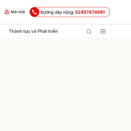
Đường dây nóng:
02437674981
Mới nhất
Thành tựu và Phát triển
ửi