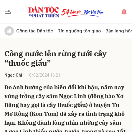
Gửi bình luận
Công tác Dân tộc
Tín ngưỡng tôn giáo
Bản làng hô
Cõng nước lên rừng tưới cây
“thuốc giấu”
Ngọc Chí
18/02/2024 16:21
Do ảnh hưởng của biến đổi khí hậu, năm nay
Hủy
Gửi
vùng trồng cây sâm Ngọc Linh (đồng bào Xơ
Đăng hay gọi là cây thuốc giấu) ở huyện Tu
Mơ Rông (Kon Tum) đã xảy ra tình trạng khô
hạn. Không đành lòng nhìn những cây sâm
Ngọc Linh thiếu nước, trước, trong và sau Tết