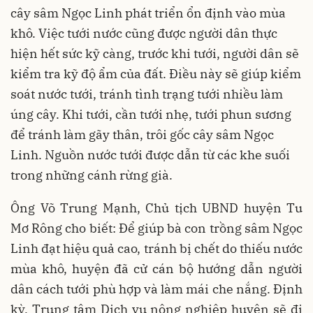
cây sâm Ngọc Linh phát triển ổn định vào mùa
khô. Việc tưới nước cũng được người dân thực
hiện hết sức kỹ càng, trước khi tưới, người dân sẽ
kiểm tra kỹ độ ẩm của đất. Điều này sẽ giúp kiểm
soát nước tưới, tránh tình trạng tưới nhiều làm
úng cây. Khi tưới, cần tưới nhẹ, tưới phun sương
để tránh làm gãy thân, trôi gốc cây sâm Ngọc
Linh. Nguồn nước tưới được dẫn từ các khe suối
trong những cánh rừng già.
Ông Võ Trung Mạnh, Chủ tịch UBND huyện Tu
Mơ Rông cho biết: Để giúp bà con trồng sâm Ngọc
Linh đạt hiệu quả cao, tránh bị chết do thiếu nước
mùa khô, huyện đã cử cán bộ hướng dẫn người
dân cách tưới phù hợp và làm mái che nắng. Định
kỳ, Trung tâm Dịch vụ nông nghiệp huyện sẽ đi