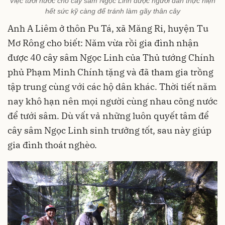
Việc tưới nước cho cây sâm Ngọc Linh được người dân thực hiện
hết sức kỹ càng để tránh làm gãy thân cây
Anh A Liêm ở thôn Pu Tá, xã Măng Ri, huyện Tu
Mơ Rông cho biết: Năm vừa rồi gia đình nhận
được 40 cây sâm Ngọc Linh của Thủ tướng Chính
phủ Phạm Minh Chính tặng và đã tham gia trồng
tập trung cùng với các hộ dân khác. Thời tiết năm
nay khô hạn nên mọi người cùng nhau cõng nước
để tưới sâm. Dù vất vả những luôn quyết tâm để
cây sâm Ngọc Linh sinh trưởng tốt, sau này giúp
gia đình thoát nghèo.