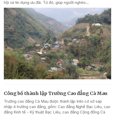
hội và tín dụng ưu đãi. Từ đó, giúp người nghèo...
Công bố thành lập Trường Cao đẳng Cà Mau
Trường cao đẳng Cà Mau được thành lập trên cơ sở sáp
nhập 4 trường cao đẳng, gồm: Cao đẳng Nghề Bạc Liêu, cao
đẳng Kinh tế - Kỹ thuật Bạc Liêu, cao đẳng Cộng đồng Cà