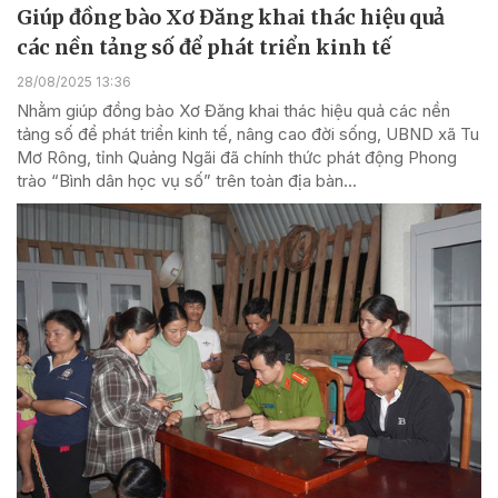
Giúp đồng bào Xơ Đăng khai thác hiệu quả
các nền tảng số để phát triển kinh tế
28/08/2025 13:36
Nhằm giúp đồng bào Xơ Đăng khai thác hiệu quả các nền
tảng số để phát triển kinh tế, nâng cao đời sống, UBND xã Tu
Mơ Rông, tỉnh Quảng Ngãi đã chính thức phát động Phong
trào “Bình dân học vụ số” trên toàn địa bàn...