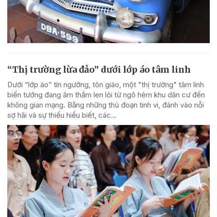
“Thị trường lừa đảo” dưới lớp áo tâm linh
Dưới “lớp áo” tín ngưỡng, tôn giáo, một "thị trường" tâm linh
biến tướng đang âm thầm len lỏi từ ngõ hẻm khu dân cư đến
không gian mạng. Bằng những thủ đoạn tinh vi, đánh vào nỗi
sợ hãi và sự thiếu hiểu biết, các...