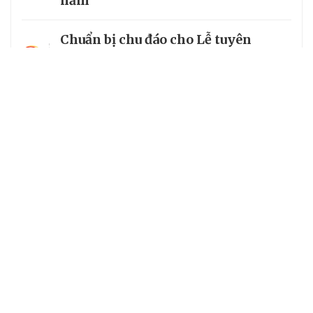
năm
Chuẩn bị chu đáo cho Lễ tuyên
3
phong Chân phước Linh mục
Trương Bửu Diệp
Chiêm bái chùa Cam Lộ, nơi có
4
bảo tháp thờ Phật cao nhất Việt
Nam
5
Từ vị mục tử của người nghèo đến
Chân phước của Giáo hội hoàn vũ
Chuyên trang của VietNamNet