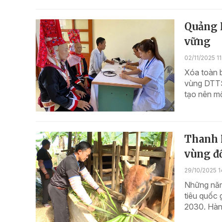
Quảng 
vững
02/11/2025 11
Xóa toàn 
vùng DTTS
tạo nên mộ
Thanh 
vùng đ
29/10/2025 1
Những năm
tiêu quốc 
2030. Hàn