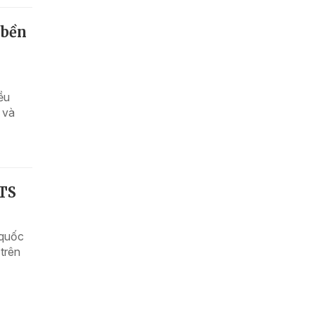
 bền
ều
 và
TS
 quốc
trên