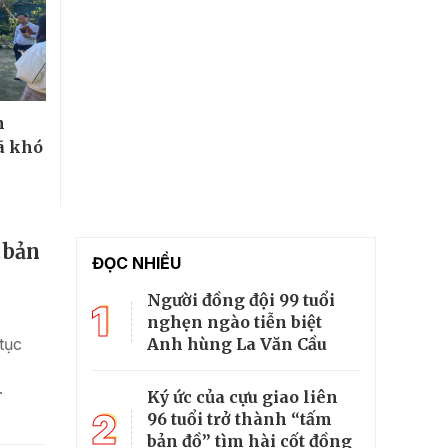
m
ã khó
 bản
ĐỌC NHIỀU
Người đồng đội 99 tuổi
1
nghẹn ngào tiễn biệt
Anh hùng La Văn Cầu
tục
.
Ký ức của cựu giao liên
2
96 tuổi trở thành “tấm
bản đồ” tìm hài cốt đồng