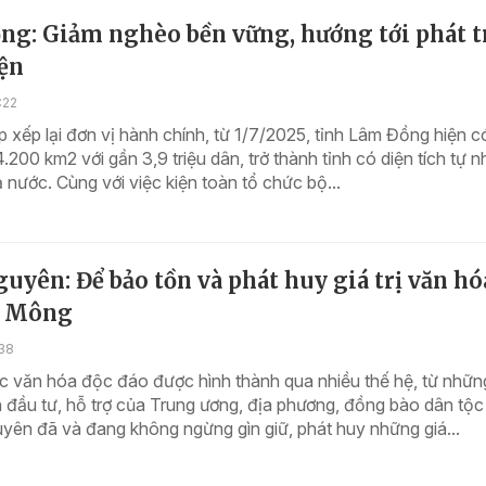
ng: Giảm nghèo bền vững, hướng tới phát t
iện
:22
p xếp lại đơn vị hành chính, từ 1/7/2025, tỉnh Lâm Đồng hiện c
4.200 km2 với gần 3,9 triệu dân, trở thành tỉnh có diện tích tự n
ả nước. Cùng với việc kiện toàn tổ chức bộ...
uyên: Để bảo tồn và phát huy giá trị văn hó
c Mông
:38
c văn hóa độc đáo được hình thành qua nhiều thế hệ, từ nhữn
 đầu tư, hỗ trợ của Trung ương, địa phương, đồng bào dân tộ
yên đã và đang không ngừng gìn giữ, phát huy những giá...