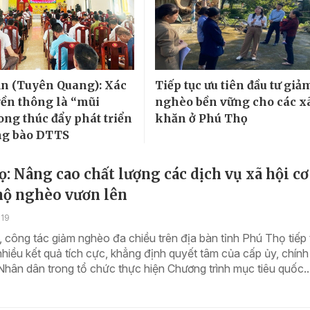
n (Tuyên Quang): Xác
Tiếp tục ưu tiên đầu tư giả
yền thông là “mũi
nghèo bền vững cho các x
ong thúc đẩy phát triển
khăn ở Phú Thọ
ng bào DTTS
: Nâng cao chất lượng các dịch vụ xã hội cơ
hộ nghèo vươn lên
:19
công tác giảm nghèo đa chiều trên địa bàn tỉnh Phú Thọ tiếp 
hiều kết quả tích cực, khẳng định quyết tâm của cấp ủy, chính
hân dân trong tổ chức thực hiện Chương trình mục tiêu quốc..