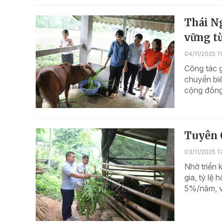
Thái N
vững từ
04/11/2025 11
Công tác 
chuyển biế
cộng đồng.
Tuyên 
03/11/2025 1
Nhờ triển 
gia, tỷ l
5%/năm, v