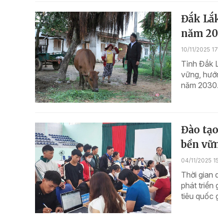
Đắk Lắ
năm 20
10/11/2025 1
Tỉnh Đắk L
vững, hướ
năm 2030
Đào tạo
bền vữn
04/11/2025 1
Thời gian 
phát triển
tiêu quốc 