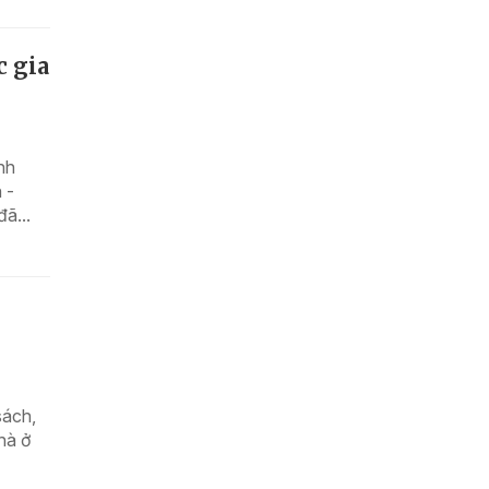
c gia
nh
 -
ã...
sách,
hà ở