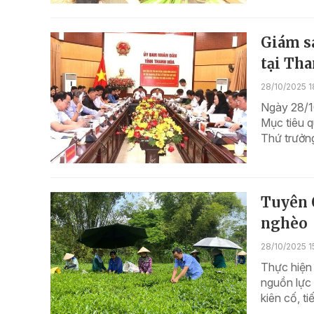
Giám sá
tại Th
28/10/2025 1
Ngày 28/1
Mục tiêu 
Thứ trưởng
Tuyên 
nghèo
28/10/2025 1
Thực hiện 
nguồn lực 
kiên cố, t