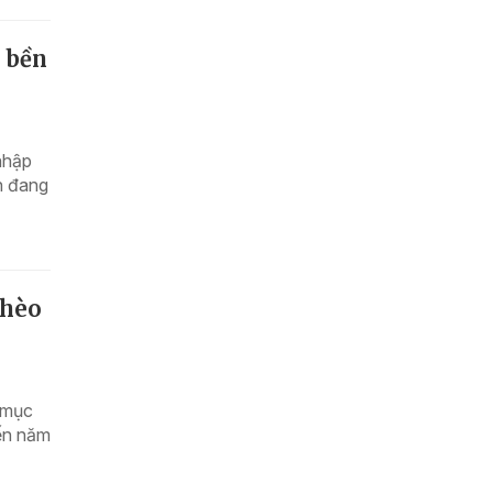
 bền
nhập
h đang
ghèo
 mục
đến năm