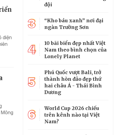
đội
riển
3
“Kho báu xanh” nơi đại
ngàn Trường Sơn
ó diện
10 bãi biển đẹp nhất Việt
hiên
4
Nam theo bình chọn của
Lonely Planet
Phú Quốc vượt Bali, trở
a
5
thành hòn đảo đẹp thứ
hai châu Á - Thái Bình
Dương
g
World Cup 2026 chiếu
6
c Mông
trên kênh nào tại Việt
Nam?