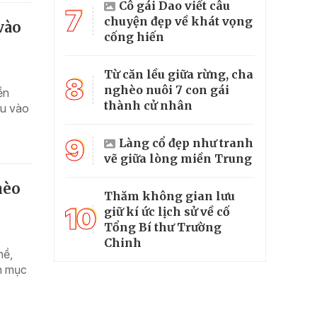
Cô gái Dao viết câu
7
chuyện đẹp về khát vọng
vào
cống hiến
Từ căn lều giữa rừng, cha
8
nghèo nuôi 7 con gái
ền
thành cử nhân
ều vào
9
Làng cổ đẹp như tranh
vẽ giữa lòng miền Trung
hèo
Thăm không gian lưu
10
giữ kí ức lịch sử về cố
Tổng Bí thư Trường
Chinh
hề,
nh mục