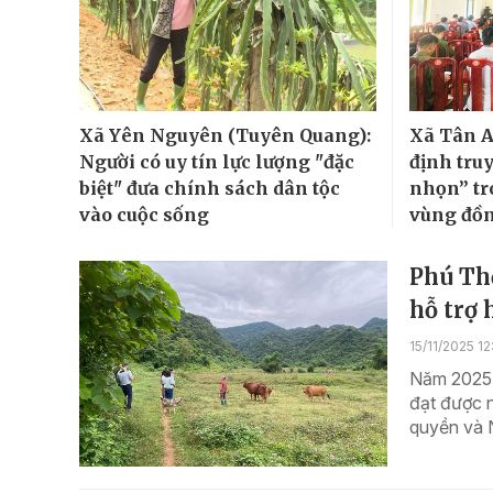
Xã Yên Nguyên (Tuyên Quang):
Xã Tân A
Người có uy tín lực lượng "đặc
định tru
biệt" đưa chính sách dân tộc
nhọn” tr
vào cuộc sống
vùng đồ
Phú Thọ
hỗ trợ 
15/11/2025 12
Năm 2025, 
đạt được n
quyền và N