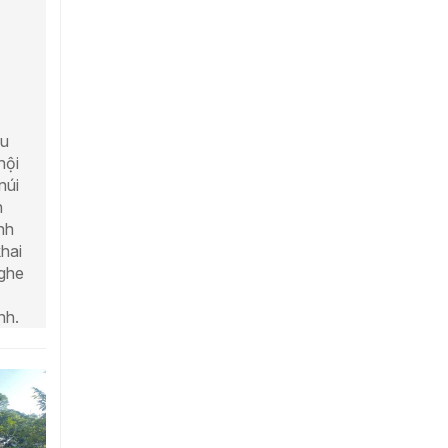
êu
hội
núi
n
nh
khai
nghe
nh.