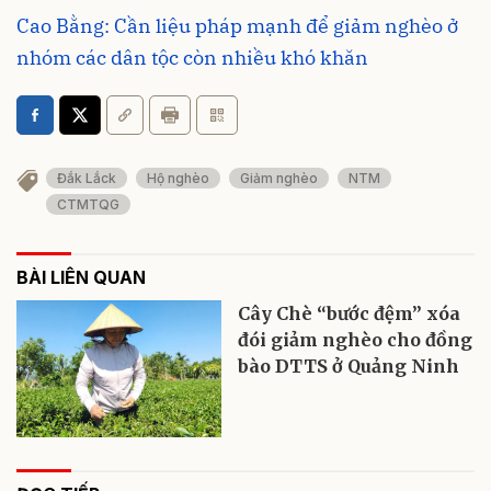
Cao Bằng: Cần liệu pháp mạnh để giảm nghèo ở
nhóm các dân tộc còn nhiều khó khăn
Đắk Lắck
Hộ nghèo
Giảm nghèo
NTM
CTMTQG
BÀI LIÊN QUAN
Cây Chè “bước đệm” xóa
đói giảm nghèo cho đồng
bào DTTS ở Quảng Ninh