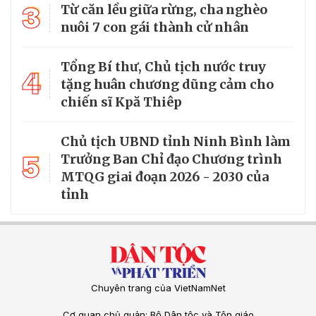
3
Từ căn lều giữa rừng, cha nghèo
nuôi 7 con gái thành cử nhân
Tổng Bí thư, Chủ tịch nước truy
4
tặng huân chương dũng cảm cho
chiến sĩ Kpă Thiêp
Chủ tịch UBND tỉnh Ninh Bình làm
5
Trưởng Ban Chỉ đạo Chương trình
MTQG giai đoạn 2026 - 2030 của
tỉnh
Chuyên trang của VietNamNet
Cơ quan chủ quản: Bộ Dân tộc và Tôn giáo