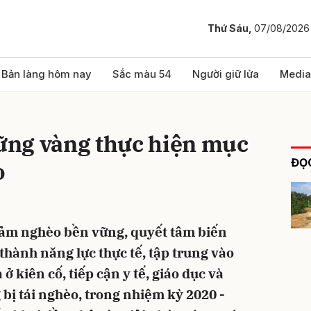
Thứ Sáu,
07/08/2026
bình luận
Bản làng hôm nay
Sắc màu 54
Người giữ lửa
Media
ng vàng thực hiện mục
ĐỌC
o
iảm nghèo bền vững, quyết tâm biến
Hủy
G
thành năng lực thực tế, tập trung vào
ở kiên cố, tiếp cận y tế, giáo dục và
bị tái nghèo, trong nhiệm kỳ 2020 -