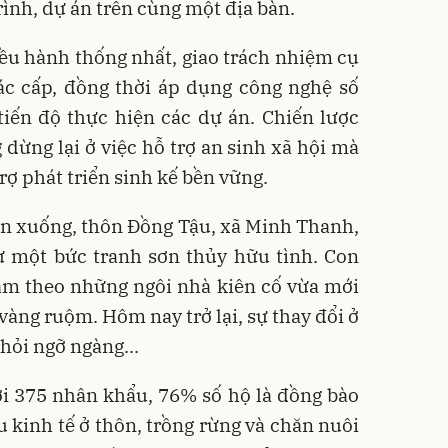
ình, dự án trên cùng một địa bàn.
ều hành thống nhất, giao trách nhiệm cụ
ác cấp, đồng thời áp dụng công nghệ số
tiến độ thực hiện các dự án. Chiến lược
dừng lại ở việc hỗ trợ an sinh xã hội mà
rợ phát triển sinh kế bền vững.
ìn xuống, thôn Đồng Tậu, xã Minh Thanh,
 một bức tranh sơn thủy hữu tình. Con
ám theo những ngôi nhà kiên cố vừa mới
vàng ruộm. Hôm nay trở lại, sự thay đổi ở
hỏi ngỡ ngàng...
i 375 nhân khẩu, 76% số hộ là đồng bào
u kinh tế ở thôn, trồng rừng và chăn nuôi