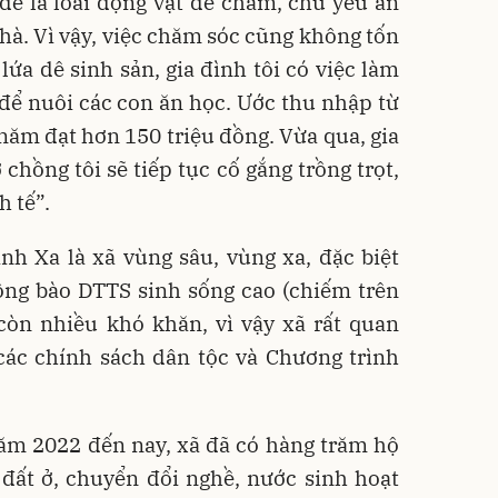
 dê là loài động vật dễ chăm, chủ yếu ăn
nhà. Vì vậy, việc chăm sóc cũng không tốn
lứa dê sinh sản, gia đình tôi có việc làm
để nuôi các con ăn học. Ước thu nhập từ
năm đạt hơn 150 triệu đồng. Vừa qua, gia
 chồng tôi sẽ tiếp tục cố gắng trồng trọt,
h tế”.
h Xa là xã vùng sâu, vùng xa, đặc biệt
đồng bào DTTS sinh sống cao (chiếm trên
còn nhiều khó khăn, vì vậy xã rất quan
các chính sách dân tộc và Chương trình
năm 2022 đến nay, xã đã có hàng trăm hộ
 đất ở, chuyển đổi nghề, nước sinh hoạt