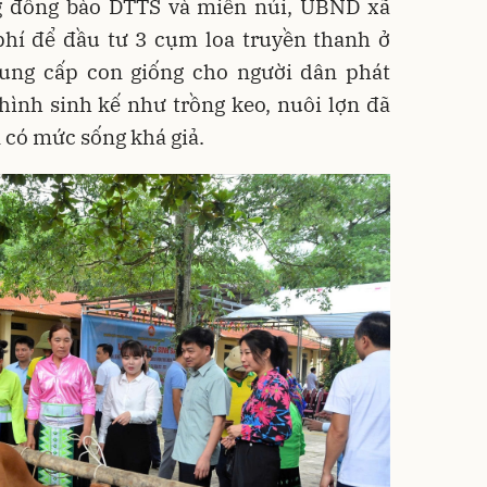
ùng đồng bào DTTS và miền núi, UBND xã
hí để đầu tư 3 cụm loa truyền thanh ở
cung cấp con giống cho người dân phát
hình sinh kế như trồng keo, nuôi lợn đã
 có mức sống khá giả.