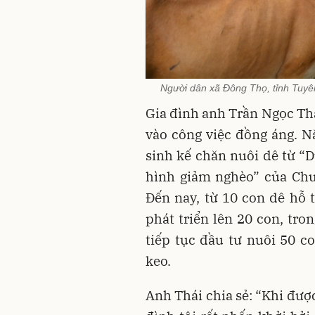
Người dân xã Đông Thọ, tỉnh Tuyê
Gia đình anh Trần Ngọc Thá
vào công việc đồng áng. 
sinh kế chăn nuôi dê từ “D
hình giảm nghèo” của Ch
Đến nay, từ 10 con dê hỗ 
phát triển lên 20 con, tro
tiếp tục đầu tư nuôi 50 c
keo.
Anh Thái chia sẻ: “Khi đượ