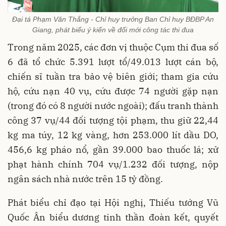
Đại tá Phạm Văn Thắng - Chỉ huy trưởng Ban Chỉ huy BĐBP An
Giang, phát biểu ý kiến về đổi mới công tác thi đua
Trong năm 2025, các đơn vị thuộc Cụm thi đua số
6 đã tổ chức 5.391 lượt tổ/49.013 lượt cán bộ,
chiến sĩ tuần tra bảo vệ biên giới; tham gia cứu
hộ, cứu nạn 40 vụ, cứu được 74 người gặp nạn
(trong đó có 8 người nước ngoài); đấu tranh thành
công 37 vụ/44 đối tượng tội phạm, thu giữ 22,44
kg ma túy, 12 kg vàng, hơn 253.000 lít dầu DO,
456,6 kg pháo nổ, gần 39.000 bao thuốc lá; xử
phạt hành chính 704 vụ/1.232 đối tượng, nộp
ngân sách nhà nước trên 15 tỷ đồng.
Phát biểu chỉ đạo tại Hội nghị, Thiếu tướng Vũ
Quốc Ân biểu dương tinh thần đoàn kết, quyết