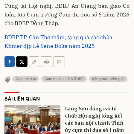
Cũng tại Hội nghị, BĐBP An Giang bàn giao Cờ
luân lưu Cụm trưởng Cụm thi đua số 6 năm 2026
cho BĐBP Đồng Tháp.
BĐBP TP. Cần Thơ thăm, tặng quà các chùa
Khmer dịp Lễ Sene Dolta năm 2025
Cụm thi đua
Cụm thi đua số 6 BĐBP
đồng bào biên giới
BÀI LIÊN QUAN
Lạng Sơn đăng cai tổ
chức Hội nghị tổng kết
các ban nội chính Tỉnh
ủy cụm thi đua số I năm