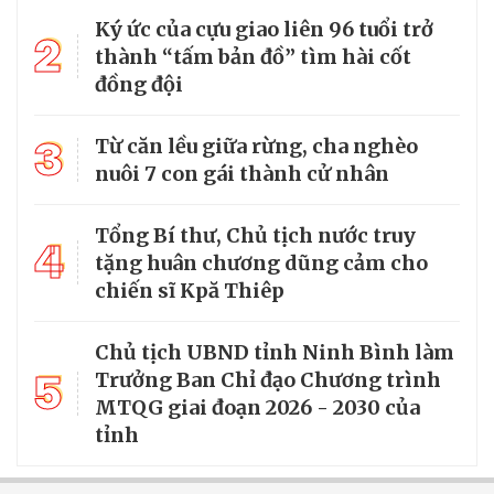
Ký ức của cựu giao liên 96 tuổi trở
2
thành “tấm bản đồ” tìm hài cốt
đồng đội
3
Từ căn lều giữa rừng, cha nghèo
nuôi 7 con gái thành cử nhân
Tổng Bí thư, Chủ tịch nước truy
4
tặng huân chương dũng cảm cho
chiến sĩ Kpă Thiêp
Chủ tịch UBND tỉnh Ninh Bình làm
5
Trưởng Ban Chỉ đạo Chương trình
MTQG giai đoạn 2026 - 2030 của
tỉnh