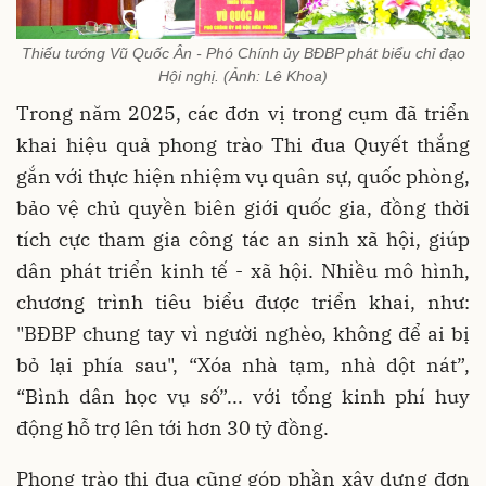
Thiếu tướng Vũ Quốc Ân - Phó Chính ủy BĐBP phát biểu chỉ đạo
Hội nghị. (Ảnh: Lê Khoa)
Trong năm 2025, các đơn vị trong cụm đã triển
khai hiệu quả phong trào Thi đua Quyết thắng
gắn với thực hiện nhiệm vụ quân sự, quốc phòng,
bảo vệ chủ quyền biên giới quốc gia, đồng thời
tích cực tham gia công tác an sinh xã hội, giúp
dân phát triển kinh tế - xã hội. Nhiều mô hình,
chương trình tiêu biểu được triển khai, như:
"BĐBP chung tay vì người nghèo, không để ai bị
bỏ lại phía sau", “Xóa nhà tạm, nhà dột nát”,
“Bình dân học vụ số”... với tổng kinh phí huy
động hỗ trợ lên tới hơn 30 tỷ đồng.
Phong trào thi đua cũng góp phần xây dựng đơn