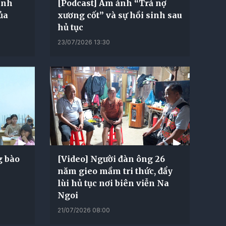
inh
[Podcast] Ám ảnh “Trả nợ
ủa
xương cốt” và sự hồi sinh sau
hủ tục
23/07/2026 13:30
g bào
[Video] Người đàn ông 26
năm gieo mầm tri thức, đẩy
lùi hủ tục nơi biên viễn Na
Ngoi
21/07/2026 08:00