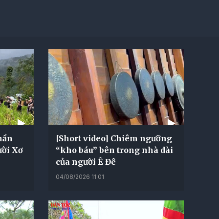
thần
[Short video] Chiêm ngưỡng
ười Xơ
“kho báu” bên trong nhà dài
của người Ê Đê
04/08/2026 11:01