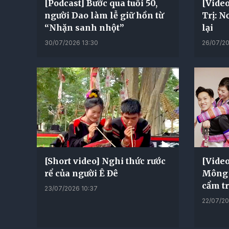
[Podcast] Bước qua tuổi 50,
[Video
người Dao làm lễ giữ hồn từ
Trị: N
“Nhặn sanh nhột”
lại
30/07/2026 13:30
26/07/20
[Short video] Nghi thức rước
[Video
rể của người Ê Đê
Mông "
cẩm t
23/07/2026 10:37
22/07/20