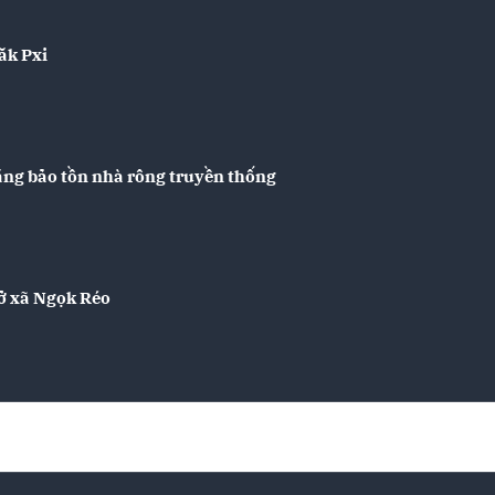
ăk Pxi
ăng bảo tồn nhà rông truyền thống
 ở xã Ngọk Réo