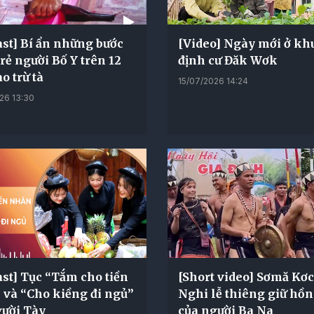
st] Bí ẩn những bước
[Video] Ngày mới ở khu
rẻ người Bố Y trên 12
định cư Đăk Wơk
ao trừ tà
15/07/2026 14:24
26 13:30
st] Tục “Tắm cho tiền
[Short video] Sơmă Kơ
 và “Cho kiềng đi ngủ”
Nghi lễ thiêng giữ hồn
gười Tày
của người Ba Na