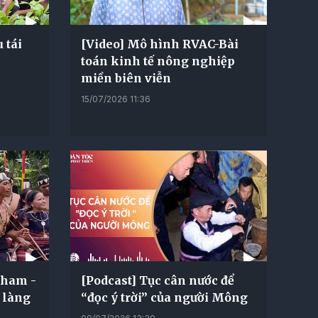
 tái
[Video] Mô hình RVAC-Bài
toán kinh tế nông nghiệp
miền biên viễn
15/07/2026 11:36
cham -
[Podcast] Tục cân nước để
 làng
“đọc ý trời” của người Mông