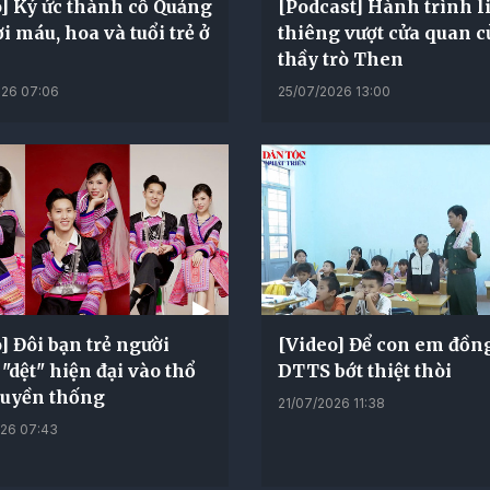
] Ký ức thành cổ Quảng
[Podcast] Hành trình l
ơi máu, hoa và tuổi trẻ ở
thiêng vượt cửa quan c
thầy trò Then
26 07:06
25/07/2026 13:00
] Đôi bạn trẻ người
[Video] Để con em đồn
dệt" hiện đại vào thổ
DTTS bớt thiệt thòi
ruyền thống
21/07/2026 11:38
26 07:43