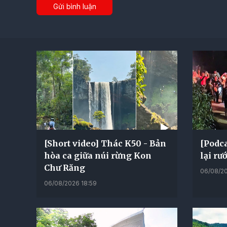
Gửi bình luận
[Short video] Thác K50 - Bản
[Podca
hòa ca giữa núi rừng Kon
lại rư
Chư Răng
06/08/20
06/08/2026 18:59