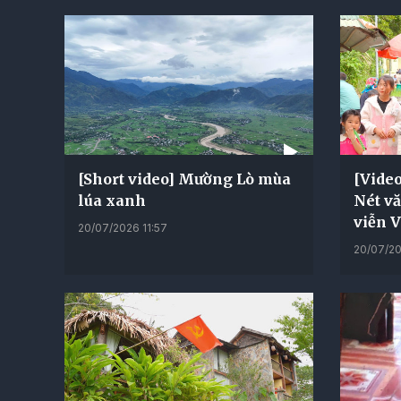
[Short video] Mường Lò mùa
[Vide
lúa xanh
Nét vă
viễn V
20/07/2026 11:57
20/07/20