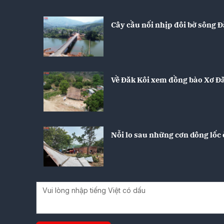
Cây cầu nối nhịp đôi bờ sông Đ
Về Đăk Kôi xem đồng bào Xơ Đ
Nỗi lo sau những cơn dông lốc