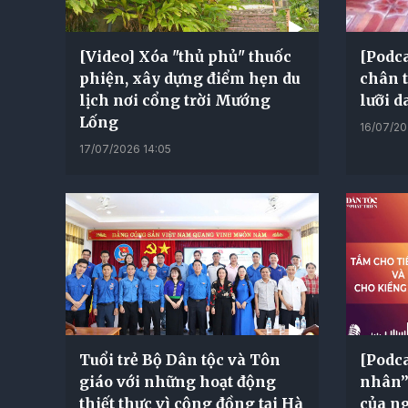
[Video] Xóa "thủ phủ" thuốc
[Podca
phiện, xây dựng điểm hẹn du
chân t
lịch nơi cổng trời Mướng
lưỡi d
Lống
16/07/20
17/07/2026 14:05
Tuổi trẻ Bộ Dân tộc và Tôn
[Podca
giáo với những hoạt động
nhân”
thiết thực vì cộng đồng tại Hà
của n