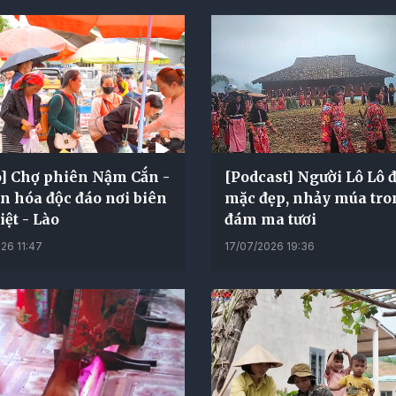
o] Chợ phiên Nậm Cắn -
[Podcast] Người Lô Lô 
n hóa độc đáo nơi biên
mặc đẹp, nhảy múa tro
iệt - Lào
đám ma tươi
26 11:47
17/07/2026 19:36