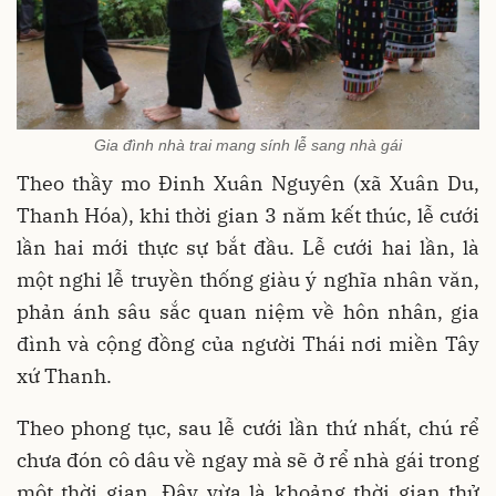
Gia đình nhà trai mang sính lễ sang nhà gái
Theo thầy mo Đinh Xuân Nguyên (xã Xuân Du,
Thanh Hóa), khi thời gian 3 năm kết thúc, lễ cưới
lần hai mới thực sự bắt đầu.
Lễ cưới hai lần, là
một nghi lễ truyền thống giàu ý nghĩa nhân văn,
phản ánh sâu sắc quan niệm về hôn nhân, gia
đình và cộng đồng của người Thái nơi miền Tây
xứ Thanh.
Theo phong tục, sau lễ cưới lần thứ nhất, chú rể
chưa đón cô dâu về ngay mà sẽ ở rể nhà gái trong
một thời gian. Đây vừa là khoảng thời gian thử