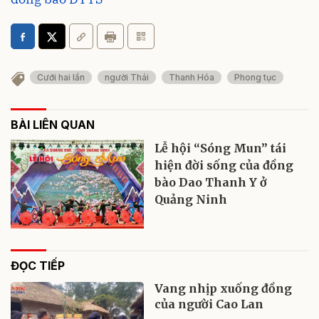
Cưới hai lần
người Thái
Thanh Hóa
Phong tục
BÀI LIÊN QUAN
Lễ hội “Sóng Mun” tái
hiện đời sống của đồng
bào Dao Thanh Y ở
Quảng Ninh
ĐỌC TIẾP
Vang nhịp xuống đồng
của người Cao Lan