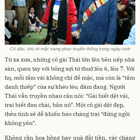
Cô dâu, chú rẻ mặc trang phục truyền thống trong ngày cưới
Từ xa xưa, những cô gái Thái lớn lên bên nếp nhà
sàn, quen tay với bông sợi từ thuở lên 6, lên 7. Với
họ, mỗi tấm vải không chỉ để mặc, mà còn là “tấm
danh thiếp” của sự khéo léo, đảm đang.
Người
Thái vẫn truyền nhau câu nói: “Gái biết dệt vải,
trai biết đan chài, bắn nỏ”. Một cô gái dệt đẹp,
thêu tinh sẽ dễ khiến bao chàng trai “đứng ngồi
không yên”.
Không cần hoa hồng hay quà đắt tiền, các chàng