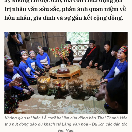
ấy không chỉ độc đáo, mà còn chứa đựng giá
trị nhân văn sâu sắc, phản ánh quan niệm về
hôn nhân, gia đình và sự gắn kết cộng đồng.
Không gian tái hiện Lễ cưới hai lần của đồng bào Thái Thanh Hóa
thu hút đông đảo du khách tại Làng Văn hóa - Du lịch các dân tộc
Việt Nam