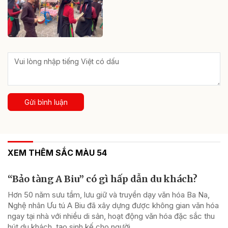
Gửi bình luận
XEM THÊM SẮC MÀU 54
“Bảo tàng A Biu” có gì hấp dẫn du khách?
Hơn 50 năm sưu tầm, lưu giữ và truyền dạy văn hóa Ba Na,
Nghệ nhân Ưu tú A Biu đã xây dựng được không gian văn hóa
ngay tại nhà với nhiều di sản, hoạt động văn hóa đặc sắc thu
hút du khách, tạo sinh kế cho người...