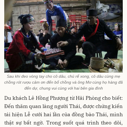
Sau khi đeo vòng tay cho cô dâu, chú rể xong, cô dâu cùng mẹ
chồng rót rượu cảm ơn đến bố chồng và ông Mơ cùng họ hàng đã
đến dự, chung vui cùng với hai bên gia đình
Du khách Lê Hồng Phượng từ Hải Phòng cho biết:
Đến thăm quan làng người Thái, được chứng kiến
tái hiện Lễ cưới hai lần của đồng bào Thái, mình
thật sự bất ngờ. Trong suốt quá trình theo dõi,