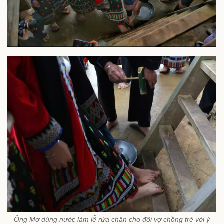
Ông Mơ dùng nước làm lễ rửa chân cho đôi vợ chồng trẻ với ý