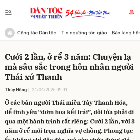
Gửi bình luận
Công tác Dân tộc
Tín ngưỡng tôn giáo
Bản làng hô
Cưới 2 lần, ở rể 3 năm: Chuyện lạ
mà sâu sắc trong hôn nhân người
Thái xứ Thanh
Thúy Hồng
24/04/2026 09:01
Hủy
Gửi
Ở các bản người Thái miền Tây Thanh Hóa,
để tình yêu “đơm hoa kết trái”, đôi lứa phải đi
qua một hành trình rất riêng: Cưới 2 lần, với 3
năm ở rể mới trọn nghĩa vợ chồng. Phong tục