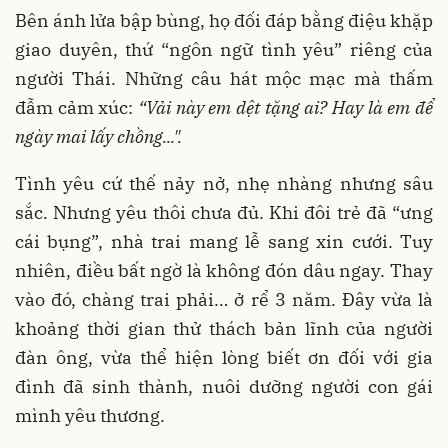
Bên ánh lửa bập bùng, họ đối đáp bằng điệu khặp
giao duyên, thứ “ngôn ngữ tình yêu” riêng của
người Thái. Những câu hát mộc mạc mà thấm
đẫm cảm xúc:
“Vải này em dệt tặng ai? Hay là em để
ngày mai lấy chồng...".
Tình yêu cứ thế nảy nở, nhẹ nhàng nhưng sâu
sắc. Nhưng yêu thôi chưa đủ. Khi đôi trẻ đã “ưng
cái bụng”, nhà trai mang lễ sang xin cưới. Tuy
nhiên, điều bất ngờ là không đón dâu ngay. Thay
vào đó, chàng trai phải… ở rể 3 năm. Đây vừa là
khoảng thời gian thử thách bản lĩnh của người
đàn ông, vừa thể hiện lòng biết ơn đối với gia
đình đã sinh thành, nuôi dưỡng người con gái
mình yêu thương.