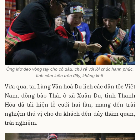
Ông Mơ đeo vòng tay cho cô dâu, chú rể với lời chúc hạnh phúc,
tình cảm luôn tròn đầy, khăng khít.
Vừa qua, tại Làng Văn hoá Du lịch các dân tộc Việt
Nam, đồng bào Thái ở xã Xuân Du, tỉnh Thanh
Hóa đã tái hiện lễ cưới hai lần, mang đến trải
nghiệm thú vị cho du khách đến đây thăm quan,
trải nghiệm.