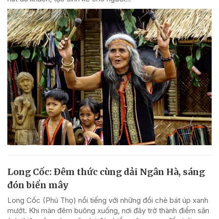
Long Cốc: Đêm thức cùng dải Ngân Hà, sáng
đón biển mây
Long Cốc (Phú Thọ) nổi tiếng với những đồi chè bát úp xanh
mướt. Khi màn đêm buông xuống, nơi đây trở thành điểm săn