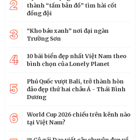
2
thành “tấm bản đồ” tìm hài cốt
đồng đội
3
“Kho báu xanh” nơi đại ngàn
Trường Sơn
4
10 bãi biển đẹp nhất Việt Nam theo
bình chọn của Lonely Planet
Phú Quốc vượt Bali, trở thành hòn
5
đảo đẹp thứ hai châu Á - Thái Bình
Dương
6
World Cup 2026 chiếu trên kênh nào
tại Việt Nam?
Cô gái Dao viết câu chuyện đẹp về