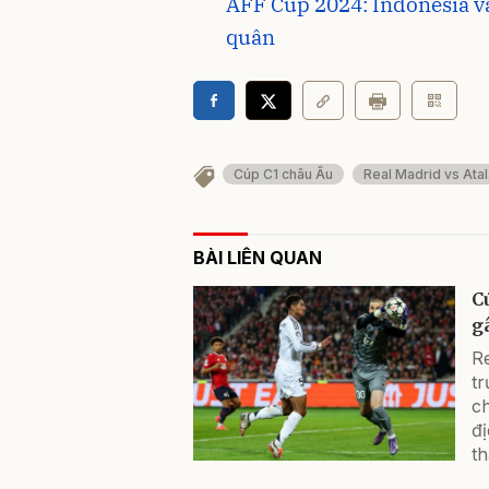
AFF Cup 2024: Indonesia vấ
quân
Cúp C1 châu Âu
Real Madrid vs Atal
BÀI LIÊN QUAN
C
g
Re
tr
c
đị
th