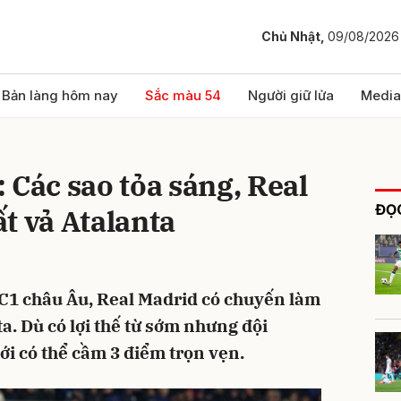
Chủ Nhật,
09/08/2026
bình luận
Bản làng hôm nay
Sắc màu 54
Người giữ lửa
Media
 Các sao tỏa sáng, Real
ĐỌC
t vả Atalanta
 C1 châu Âu, Real Madrid có chuyến làm
Hủy
G
a. Dù có lợi thế từ sớm nhưng đội
ới có thể cầm 3 điểm trọn vẹn.