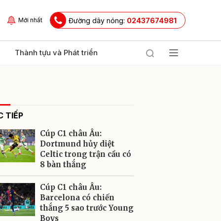
Đường dây nóng:
02437674981
Mới nhất
Thành tựu và Phát triển
 TIẾP
Cúp C1 châu Âu:
Dortmund hủy diệt
Celtic trong trận cầu có
8 bàn thắng
ửi
Cúp C1 châu Âu:
Barcelona có chiến
thắng 5 sao trước Young
Boys