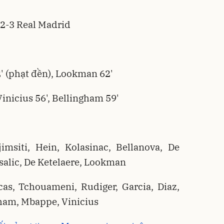
 2-3 Real Madrid
2' (phạt đền), Lookman 62'
inicius 56', Bellingham 59'
jimsiti, Hein, Kolasinac, Bellanova, De
salic, De Ketelaere, Lookman
cas, Tchouameni, Rudiger, Garcia, Diaz,
gham, Mbappe, Vinicius