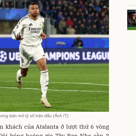
ừng bàn mở tỷ số trận đấu (Ảnh IT)
m khách của Atalanta ở lượt thứ 6 vòng
Đội bóng hoàng gia Tây Ban Nha cần 3