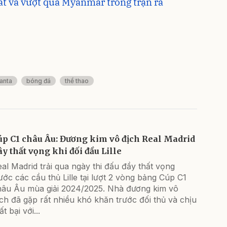
t vả vượt qua Myanmar trong trận ra
anta
bóng đá
thể thao
úp C1 châu Âu: Đương kim vô địch Real Madrid
ây thất vọng khi đối đầu Lille
al Madrid trải qua ngày thi đấu đầy thất vọng
ước các cầu thủ Lille tại lượt 2 vòng bảng Cúp C1
hâu Âu mùa giải 2024/2025. Nhà đương kim vô
ch đã gặp rất nhiều khó khăn trước đối thủ và chịu
ất bại với...