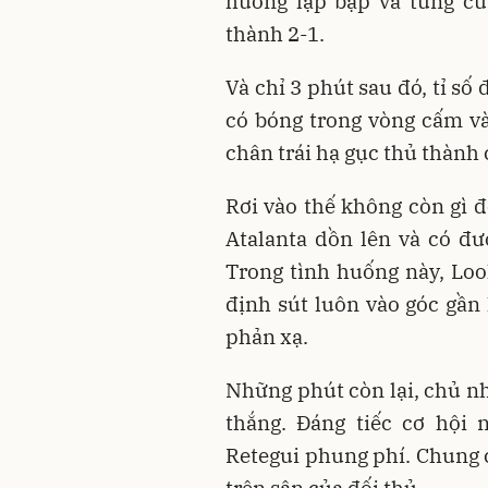
huống lập bập và tung cú
thành 2-1.
Và chỉ 3 phút sau đó, tỉ số
có bóng trong vòng cấm v
chân trái hạ gục thủ thành 
Rơi vào thế không còn gì đ
Atalanta dồn lên và có đ
Trong tình huống này, Lo
định sút luôn vào góc gần
phản xạ.
Những phút còn lại, chủ nh
thắng. Đáng tiếc cơ hội 
Retegui phung phí. Chung c
trên sân của đối thủ.