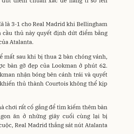
 dứt điểm chuẩn xác để nâng tỉ số lên
 đã là 3-1 cho Real Madrid khi Bellingham
à cầu thủ này quyết định dứt điểm bằng
của Atalanta.
ể mất sau khi bị thua 2 bàn chóng vánh,
ược bàn gỡ đẹp của Lookman ở phút 62.
okman nhận bóng bên cánh trái và quyết
 khiến thủ thành Courtois không thể kịp
à chơi rất cố gắng để tìm kiếm thêm bàn
ngon ăn ở những giây cuối cùng lại bị
uộc, Real Madrid thắng sát nút Atalanta