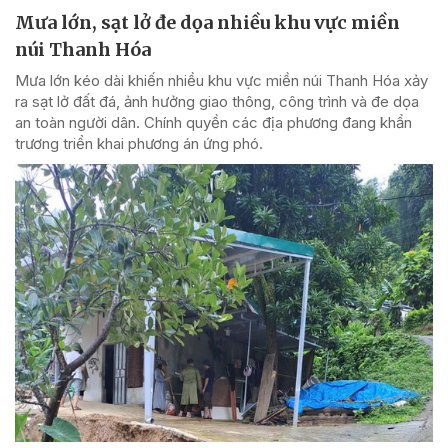
Mưa lớn, sạt lở đe dọa nhiều khu vực miền
núi Thanh Hóa
Mưa lớn kéo dài khiến nhiều khu vực miền núi Thanh Hóa xảy
ra sạt lở đất đá, ảnh hưởng giao thông, công trình và đe dọa
an toàn người dân. Chính quyền các địa phương đang khẩn
trương triển khai phương án ứng phó.