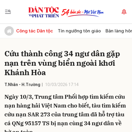
Gửi bình luận
Công tác Dân tộc
Tín ngưỡng tôn giáo
Bản làng hô
Cứu thành công 34 ngư dân gặp
nạn trên vùng biển ngoài khơi
Khánh Hòa
T.Nhân - H.Trường
10/03/2026 17:14
Hủy
Gửi
Ngày 10/3, Trung tâm Phối hợp tìm kiếm cứu
nạn hàng hải Việt Nam cho biết, tàu tìm kiếm
cứu nạn SAR 273 của trung tâm đã hỗ trợ tàu
cá QNg 95157 TS bị nạn cùng 34 ngư dân về