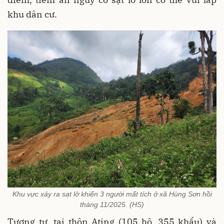
khu dân cư.
Khu vực xảy ra sạt lở khiến 3 người mất tích ở xã Hùng Sơn hồi
tháng 11/2025. (HS)
Tương tự, tại thôn Ating (105 hộ, 355 khẩu) và