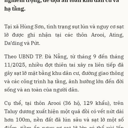
nghiêm trọng, đe dọa an toàn khu dân cư và
hạ tầng.
Tại xã Hùng Sơn, tình trạng sụt lún và nguy cơ sạt
lở được ghi nhận tại các thôn Arooi, Ating,
Da’ding và Pứt.
Theo UBND TP. Đà Nẵng, từ tháng 9 đến tháng
11/2025, nhiều đợt thiên tai xảy ra liên tiếp đã
gây sạt lở mặt bằng khu dân cư, đường giao thông
và các công trình hạ tầng, ảnh hưởng lớn đến đời
sống và an toàn của người dân.
Cụ thể, tại thôn Arooi (36 hộ, 129 khẩu), trên
Taluy dương xuất hiện một quả đồi có vết nứt dài
hơn 100m, nền đất đã lún sâu và sạt lở một số
điểm, tiềm ẩn nguy cơ sạt lở lớn có thể vùi lấp