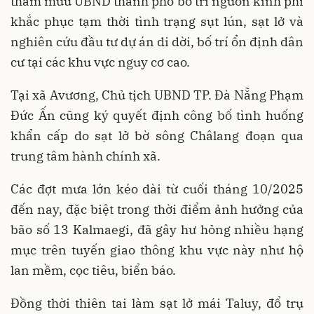
tham mưu UBND thành phố bố trí nguồn kinh phí
khắc phục tạm thời tình trạng sụt lún, sạt lở và
nghiên cứu đầu tư dự án di dời, bố trí ổn định dân
cư tại các khu vực nguy cơ cao.
Tại xã Avương, Chủ tịch UBND TP. Đà Nẵng Phạm
Đức Ấn cũng ký quyết định công bố tình huống
khẩn cấp do sạt lở bờ sông Châlang đoạn qua
trung tâm hành chính xã.
Các đợt mưa lớn kéo dài từ cuối tháng 10/2025
đến nay, đặc biệt trong thời điểm ảnh hưởng của
bão số 13 Kalmaegi, đã gây hư hỏng nhiều hạng
mục trên tuyến giao thông khu vực này như hộ
lan mềm, cọc tiêu, biển báo.
Đồng thời thiên tai làm sạt lở mái Taluy, đổ trụ