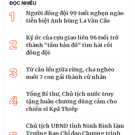
ĐỌC NHIỀU
1
Người đồng đội 99 tuổi nghẹn ngào
tiễn biệt Anh hùng La Văn Cầu
Ký ức của cựu giao liên 96 tuổi trở
2
thành “tấm bản đồ” tìm hài cốt
đồng đội
3
Từ căn lều giữa rừng, cha nghèo
nuôi 7 con gái thành cử nhân
Tổng Bí thư, Chủ tịch nước truy
4
tặng huân chương dũng cảm cho
chiến sĩ Kpă Thiêp
Chủ tịch UBND tỉnh Ninh Bình làm
Trưởng Ban Chỉ đạo Chương trình