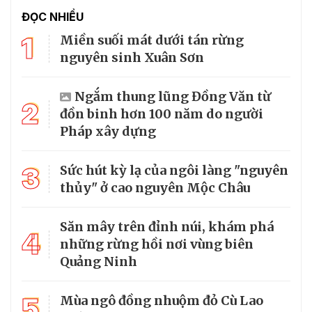
ĐỌC NHIỀU
1
Miền suối mát dưới tán rừng
nguyên sinh Xuân Sơn
Ngắm thung lũng Đồng Văn từ
2
đồn binh hơn 100 năm do người
Pháp xây dựng
3
Sức hút kỳ lạ của ngôi làng "nguyên
thủy" ở cao nguyên Mộc Châu
Săn mây trên đỉnh núi, khám phá
4
những rừng hồi nơi vùng biên
Quảng Ninh
5
Mùa ngô đồng nhuộm đỏ Cù Lao