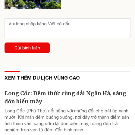
Gửi bình luận
XEM THÊM DU LỊCH VÙNG CAO
Long Cốc: Đêm thức cùng dải Ngân Hà, sáng
đón biển mây
Long Cốc (Phú Thọ) nổi tiếng với những đồi chè bát úp xanh
mướt. Khi màn đêm buông xuống, nơi đây trở thành điểm săn
ảnh thiên văn, sáng sớm lại đón biển mây, mang đến trải
nghiệm trọn vẹn từ đêm đến bình minh.