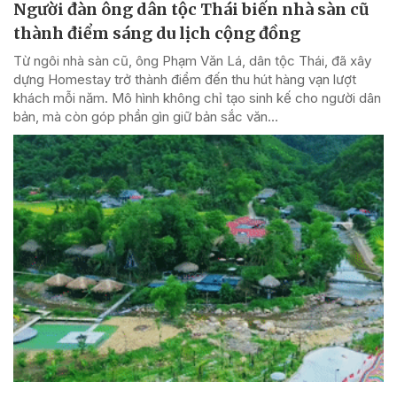
Người đàn ông dân tộc Thái biến nhà sàn cũ
thành điểm sáng du lịch cộng đồng
Từ ngôi nhà sàn cũ, ông Phạm Văn Lá, dân tộc Thái, đã xây
dựng Homestay trở thành điểm đến thu hút hàng vạn lượt
khách mỗi năm. Mô hình không chỉ tạo sinh kế cho người dân
bản, mà còn góp phần gìn giữ bản sắc văn...