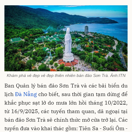
Khám phá vẻ đẹp vẻ đẹp thiên nhiên bán đảo Sơn Trà. Ảnh:ITN
Ban Quản lý bán đảo Sơn Trà và các bãi biển du
lịch
Đà Nẵng
cho biết, sau thời gian tạm dừng để
khắc phục sạt lở do mưa lớn hồi tháng 10/2022,
từ 16/9/2025, các tuyến tham quan, dã ngoại tại
bán đảo Sơn Trà sẽ chính thức mở cửa trở lại. Các
tuyến đưa vào khai thác gồm: Tiên Sa - Suối Ôm -