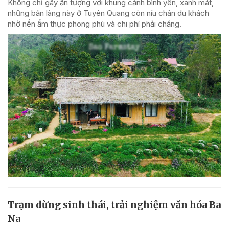
Không chỉ gây ấn tượng với khung cảnh bình yên, xanh mát,
những bản làng này ở Tuyên Quang còn níu chân du khách
nhờ nền ẩm thực phong phú và chi phí phải chăng.
Trạm dừng sinh thái, trải nghiệm văn hóa Ba
Na