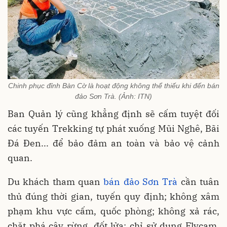
Chinh phục đỉnh Bàn Cờ là hoạt động không thể thiếu khi đến bán
đảo Sơn Trà. (Ảnh: ITN)
Ban Quản lý cũng khẳng định sẽ cấm tuyệt đối
các tuyến Trekking tự phát xuống Mũi Nghê, Bãi
Đá Đen... để bảo đảm an toàn và bảo vệ cảnh
quan.
Du khách tham quan
bán đảo Sơn Trà
cần tuân
thủ đúng thời gian, tuyến quy định; không xâm
phạm khu vực cấm, quốc phòng; không xả rác,
chặt phá cây rừng, đốt lửa; chỉ sử dụng Flycam,