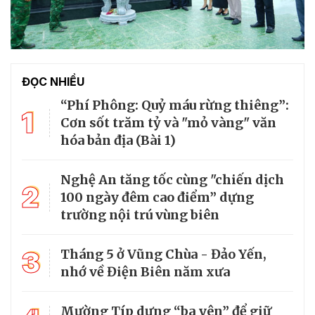
ĐỌC NHIỀU
“Phí Phông: Quỷ máu rừng thiêng”:
1
Cơn sốt trăm tỷ và "mỏ vàng" văn
hóa bản địa (Bài 1)
Nghệ An tăng tốc cùng "chiến dịch
2
100 ngày đêm cao điểm” dựng
trường nội trú vùng biên
3
Tháng 5 ở Vũng Chùa - Đảo Yến,
nhớ về Điện Biên năm xưa
Mường Típ dựng “ba yên” để giữ