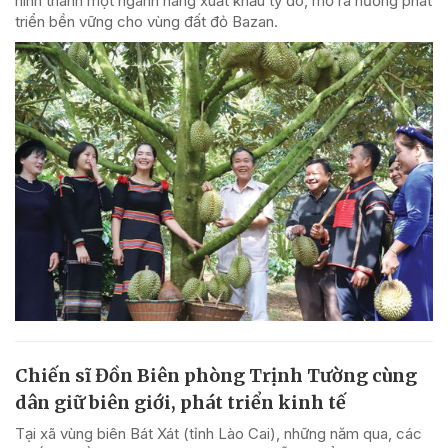
hình thành một ngành hàng xuất khẩu tỷ đô, mở ra hướng phát
triển bền vững cho vùng đất đỏ Bazan.
Chiến sĩ Đồn Biên phòng Trịnh Tường cùng
dân giữ biên giới, phát triển kinh tế
Tại xã vùng biên Bát Xát (tỉnh Lào Cai), những năm qua, các