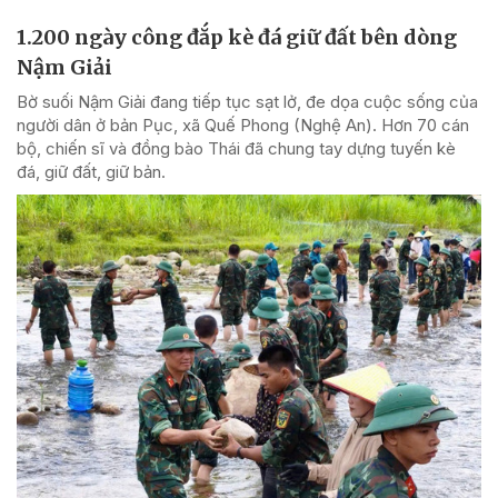
1.200 ngày công đắp kè đá giữ đất bên dòng
Nậm Giải
Bờ suối Nậm Giải đang tiếp tục sạt lở, đe dọa cuộc sống của
người dân ở bản Pục, xã Quế Phong (Nghệ An). Hơn 70 cán
bộ, chiến sĩ và đồng bào Thái đã chung tay dựng tuyến kè
đá, giữ đất, giữ bản.