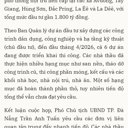
phổ thông nội trú liên cấp tại các xã Avương, Tây
Giang, Hùng Sơn, Đắc Pring, La Êê và La Dêê, với
tổng mức đầu tư gần 1.800 tỷ đồng.
Theo Ban Quản lý dự án đầu tư xây dựng các công
trình dân dụng, công nghiệp và hạ tầng kỹ thuật
(chủ đầu tư), đến đầu tháng 4/2026, cả 6 dự án
đang được triển khai thi công. Các nhà thầu đã
thực hiện nhiều hạng mục như san nền, tháo dỡ
công trình cũ, thi công phần móng, kết cấu và các
khối nhà học, nhà nội trú, nhà ăn. Một số hạng
mục đã hoàn thành phần thô, tuy nhiên tiến độ
tổng thể vẫn chưa đạt yêu cầu.
Kết luận cuộc họp, Phó Chủ tịch UBND TP. Đà
Nẵng Trần Anh Tuấn yêu cầu các đơn vị liên
quan tập trung đẩy nhanh tiến độ. Các nhà thầu