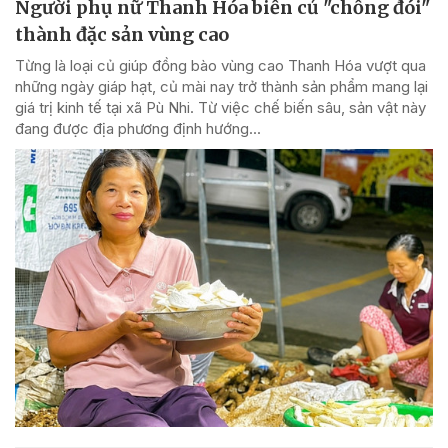
Người phụ nữ Thanh Hóa biến củ "chống đói"
thành đặc sản vùng cao
Từng là loại củ giúp đồng bào vùng cao Thanh Hóa vượt qua
những ngày giáp hạt, củ mài nay trở thành sản phẩm mang lại
giá trị kinh tế tại xã Pù Nhi. Từ việc chế biến sâu, sản vật này
đang được địa phương định hướng...