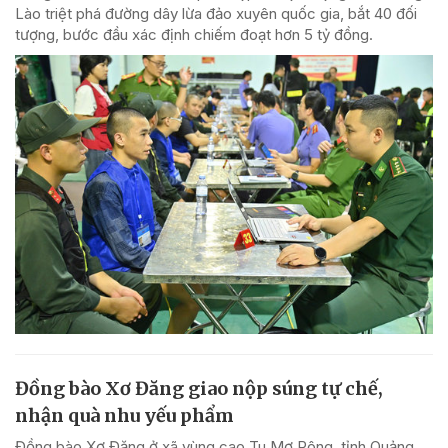
Lào triệt phá đường dây lừa đảo xuyên quốc gia, bắt 40 đối
tượng, bước đầu xác định chiếm đoạt hơn 5 tỷ đồng.
Đồng bào Xơ Đăng giao nộp súng tự chế,
nhận quà nhu yếu phẩm
Đồng bào Xơ Đăng ở xã vùng cao Tu Mơ Rông, tỉnh Quảng