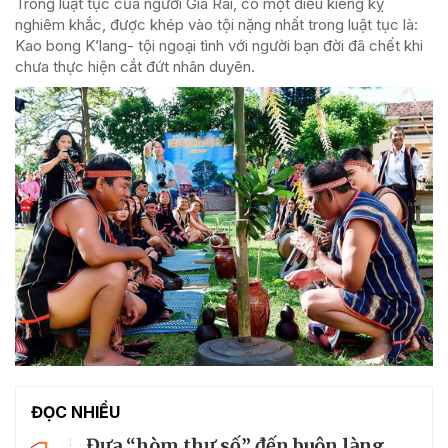
Trong luật tục của người Gia Rai, có một điều kiêng kỵ
nghiêm khắc, được khép vào tội nặng nhất trong luật tục là:
Kao bong K’lang- tội ngoại tình với người bạn đời đã chết khi
chưa thực hiện cắt đứt nhân duyên.
ĐỌC NHIỀU
Đưa “hòm thư số” đến buôn làng