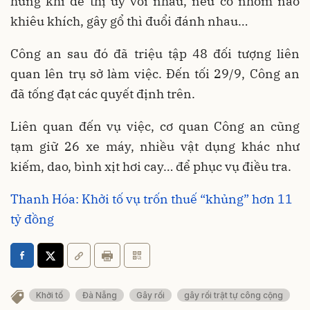
hung khí để thị uy với nhau, nếu có nhóm nào
khiêu khích, gây gổ thì đuổi đánh nhau…
Công an sau đó đã triệu tập 48 đối tượng liên
quan lên trụ sở làm việc. Đến tối 29/9, Công an
đã tống đạt các quyết định trên.
Liên quan đến vụ việc, cơ quan Công an cũng
tạm giữ 26 xe máy, nhiều vật dụng khác như
kiếm, dao, bình xịt hơi cay… để phục vụ điều tra.
Thanh Hóa: Khởi tố vụ trốn thuế “khủng” hơn 11
tỷ đồng
Khởi tố
Đà Nẵng
Gây rối
gây rối trật tự công cộng