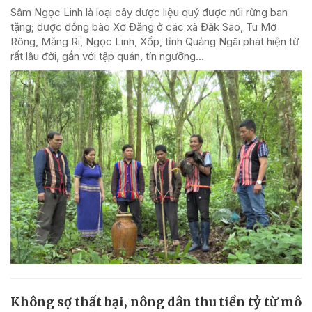
Sâm Ngọc Linh là loại cây dược liệu quý được núi rừng ban
tặng; được đồng bào Xơ Đăng ở các xã Đăk Sao, Tu Mơ
Rông, Măng Ri, Ngọc Linh, Xốp, tỉnh Quảng Ngãi phát hiện từ
rất lâu đời, gắn với tập quán, tín ngưỡng...
Không sợ thất bại, nông dân thu tiền tỷ từ mô