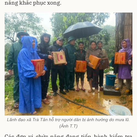
năng khắc phục xong.
Lãnh đạo xã Trà Tân hỗ trợ người dân bị ảnh hưởng do mưa lũ.
(Ảnh T.T)
Các đơn vị chức năng đang tiến hành kiểm tra