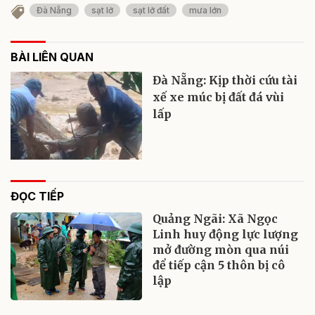
Đà Nẵng
sạt lở
sạt lở đất
mưa lớn
BÀI LIÊN QUAN
Đà Nẵng: Kịp thời cứu tài
xế xe múc bị đất đá vùi
lấp
ĐỌC TIẾP
Quảng Ngãi: Xã Ngọc
Linh huy động lực lượng
mở đường mòn qua núi
để tiếp cận 5 thôn bị cô
lập