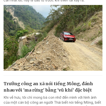
cần nhất lúc này là đầu tư trước khi thiên tai xảy ra.
Trưởng công an xã nói tiếng Mông, đánh
nhau với 'ma rừng' bằng 'vũ khí' đặc biệt
Khi về hưu, tôi chỉ mong bà con nhớ đến mình với hình ảnh
của một cán bộ công an người Thái biết nói tiếng Mông, biết