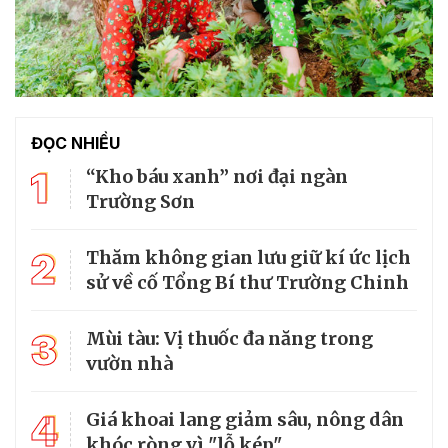
ĐỌC NHIỀU
1
“Kho báu xanh” nơi đại ngàn
Trường Sơn
2
Thăm không gian lưu giữ kí ức lịch
sử về cố Tổng Bí thư Trường Chinh
3
Mùi tàu: Vị thuốc đa năng trong
vườn nhà
4
Giá khoai lang giảm sâu, nông dân
khóc ròng vì "lỗ kép"