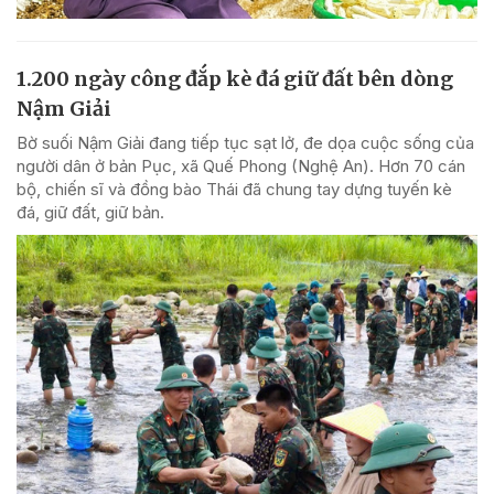
1.200 ngày công đắp kè đá giữ đất bên dòng
Nậm Giải
Bờ suối Nậm Giải đang tiếp tục sạt lở, đe dọa cuộc sống của
người dân ở bản Pục, xã Quế Phong (Nghệ An). Hơn 70 cán
bộ, chiến sĩ và đồng bào Thái đã chung tay dựng tuyến kè
đá, giữ đất, giữ bản.