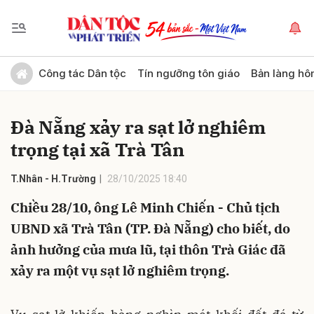
Gửi bình luận
Công tác Dân tộc
Tín ngưỡng tôn giáo
Bản làng hô
Đà Nẵng xảy ra sạt lở nghiêm
trọng tại xã Trà Tân
T.Nhân - H.Trường
28/10/2025 18:40
Chiều 28/10, ông Lê Minh Chiến - Chủ tịch
Hủy
Gửi
UBND xã Trà Tân (TP. Đà Nẵng) cho biết, do
ảnh hưởng của mưa lũ, tại thôn Trà Giác đã
xảy ra một vụ sạt lở nghiêm trọng.