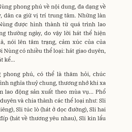
Nùng phong phú về nội dung, đa dạng về
y, dân ca giữ vị trí trung tâm. Những làn
Nùng được hình thành từ quá trình lao
ng thường ngày, do vậy lời hát thể hiện
, nói lên tâm trạng, cảm xúc của của
i Nùng có nhiều thể loại: hát giao duyên,
t kể...
g phong phú, có thể là thăm hỏi, chúc
tình nghĩa thuỷ chung, thương nhớ khi xa
ệm lao động sản xuất theo mùa vụ… Phổ
duyên và chia thành các thể loại như: Sli
ng), Sli túc lò (hát ở dọc đường), Sli hai
 đíp (hát về thương yêu nhau), Sli kin lẩu