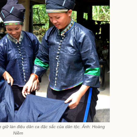
giữ làn điệu dân ca đặc sắc của dân tộc. Ảnh: Hoàng
Niềm