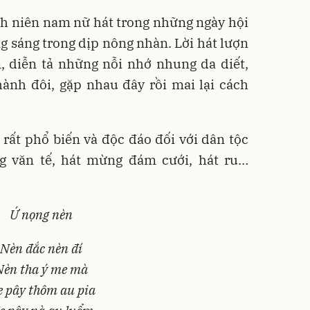
h niên nam nữ hát trong những ngày hội
 sáng trong dịp nông nhàn. Lời hát lượn
 diễn tả những nỗi nhớ nhung da diết,
hành đôi, gặp nhau đây rồi mai lại cách
a rất phổ biến và độc đáo đối với dân tộc
g văn tế, hát mừng đám cưới, hát ru…
Ứ nọng nèn
Nèn đắc nèn đí
Nèn tha ý me mà
 pây thôm au pia