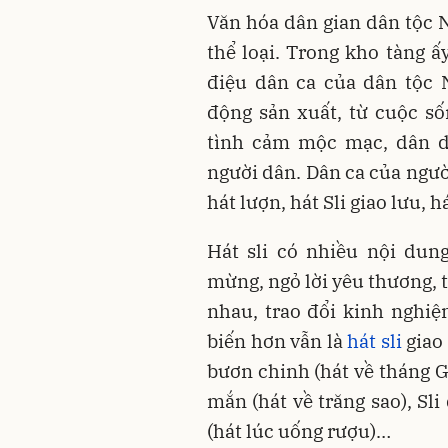
Văn hóa dân gian dân tộc 
thể loại. Trong kho tàng ấ
điệu dân ca của dân tộc 
động sản xuất, từ cuộc số
tình cảm mộc mạc, dân dã
người dân. Dân ca của ngườ
hát lượn, hát Sli giao lưu, há
Hát sli có nhiều nội dun
mừng, ngỏ lời yêu thương, 
nhau, trao đổi kinh nghi
biến hơn vẫn là
hát sli
giao 
bươn chinh (hát về tháng Giê
mắn (hát về trăng sao), Sli
(hát lúc uống rượu)…