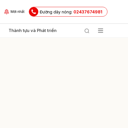
Đường dây nóng:
02437674981
Mới nhất
Thành tựu và Phát triển
ửi