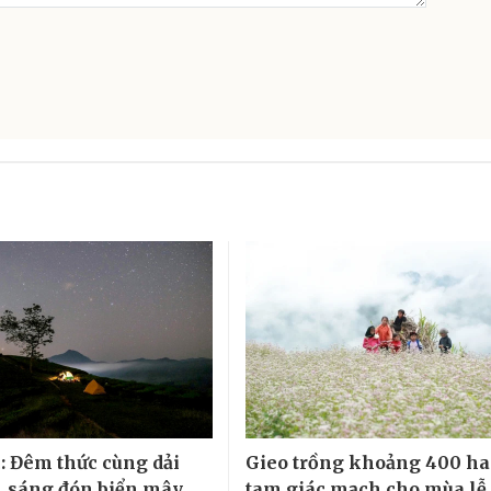
: Đêm thức cùng dải
Gieo trồng khoảng 400 ha
 sáng đón biển mây
tam giác mạch cho mùa lễ