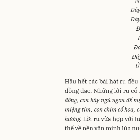
M
Đảy
Đảy
Đ
Đả
Đáy
Ứ
Hầu hết các bài hát ru đều
đồng dao. Những lời ru cổ 
đồng, con hãy ngủ ngon để mẹ
miệng tím, con chim cổ hoa, c
hương.
Lời ru vừa hợp với t
thể về nền văn minh lúa nư