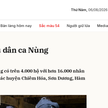
Thứ Năm,
06/08/2026
bình luận
Bản làng hôm nay
Sắc màu 54
Người giữ lửa
Media
u dân ca Nùng
 có trên 4.000 hộ với hơn 16.000 nhân
 các huyện Chiêm Hóa, Sơn Dương, Hàm
Hủy
G