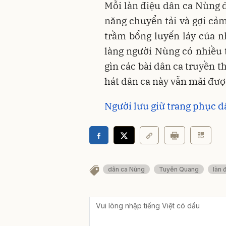
Mỗi làn điệu dân ca Nùng đ
năng chuyển tải và gợi cảm
trầm bổng luyến láy của nh
làng người Nùng có nhiều 
gìn các bài dân ca truyền 
hát dân ca này vẫn mãi đượ
Người lưu giữ trang phục 
dân ca Nùng
Tuyên Quang
làn 