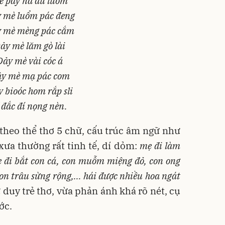
e pây nà au luổm
 mè luổm pác đeng
 mè mèng pác cắm
ảy mè lăm gò lài
Đảy mè vài cóc á
y mè mạ pác com
 bioóc hom rắp sli
 đắc đí nọng nèn.
 theo thể thơ 5 chữ, cấu trúc âm ngữ như
xưa thường rất tinh tế, dí dỏm:
mẹ đi làm
 đi bắt con cá, con muỗm miệng đỏ, con ong
on trâu sừng rộng,... hái được nhiều hoa ngát
ư duy trẻ thơ, vừa phản ánh khá rõ nét, cụ
ớc.