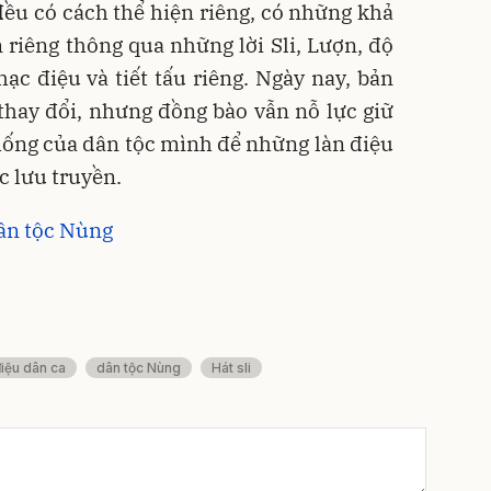
ều có cách thể hiện riêng, có những khả
 riêng thông qua những lời Sli, Lượn, độ
ạc điệu và tiết tấu riêng. Ngày nay, bản
thay đổi, nhưng đồng bào vẫn nỗ lực giữ
thống của dân tộc mình để những làn điệu
c lưu truyền.
dân tộc Nùng
điệu dân ca
dân tộc Nùng
Hát sli