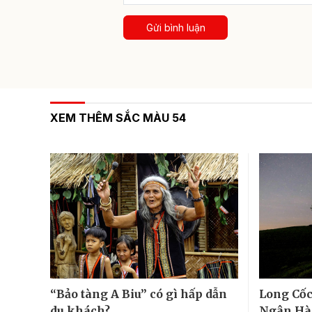
Gửi bình luận
XEM THÊM SẮC MÀU 54
“Bảo tàng A Biu” có gì hấp dẫn
Long Cốc
du khách?
Ngân Hà,