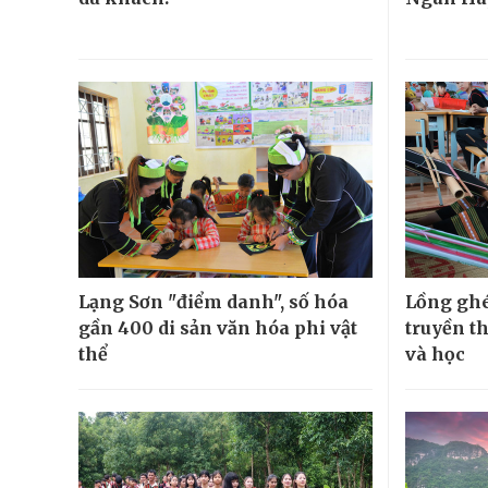
Lạng Sơn "điểm danh", số hóa
Lồng ghé
gần 400 di sản văn hóa phi vật
truyền t
thể
và học