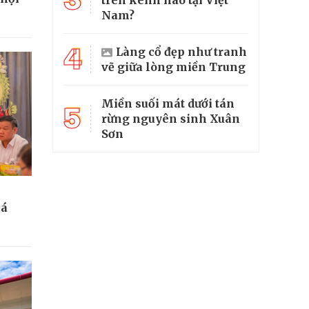
trên kênh nào tại Việt
Nam?
4
Làng cổ đẹp như tranh
vẽ giữa lòng miền Trung
Miền suối mát dưới tán
5
rừng nguyên sinh Xuân
Sơn
bá