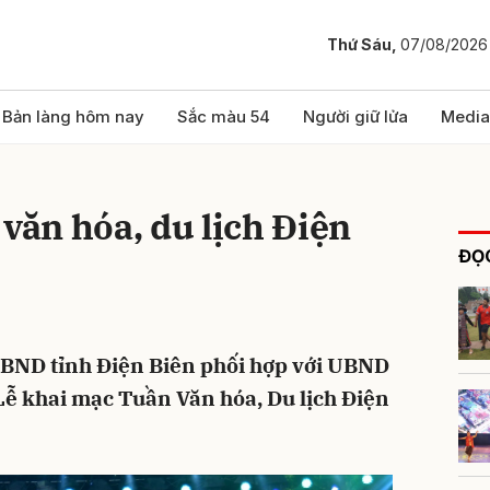
Thứ Sáu,
07/08/2026
bình luận
Bản làng hôm nay
Sắc màu 54
Người giữ lửa
Media
 văn hóa, du lịch Điện
ĐỌC
, UBND tỉnh Điện Biên phối hợp với UBND
Hủy
G
Lễ khai mạc Tuần Văn hóa, Du lịch Điện