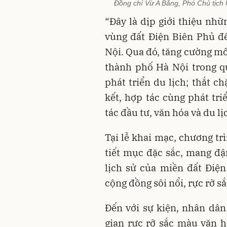
Đồng chí Vừ A Bằng, Phó Chủ tịch 
“Đây là dịp giới thiệu nhữ
vùng đất Điện Biên Phủ đ
Nội. Qua đó, tăng cường mố
thành phố Hà Nội trong qu
phát triển du lịch; thắt c
kết, hợp tác cùng phát tri
tác đầu tư, văn hóa và du 
Tại lễ khai mạc, chương tr
tiết mục đặc sắc, mang đậ
lịch sử của miền đất Điệ
cộng đồng sôi nổi, rực rỡ s
Đến với sự kiện, nhân dâ
gian rực rỡ sắc màu văn h