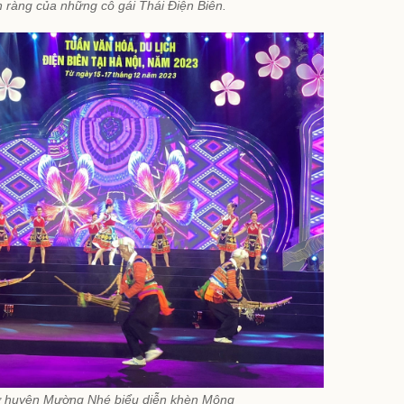
 ràng của những cô gái Thái Điện Biên.
ừ huyện Mường Nhé biểu diễn khèn Mông