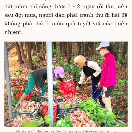
đất, nấm chỉ sống được 1 - 2 ngày rồi tàn, nên
sau đợt mưa, người dân phải tranh thủ đi hái để
không phải bỏ lỡ món quà tuyệt vời của thiên
nhiên”.
Thương lái thu mua nấm tràm ngay khi vừa thu hoạch.