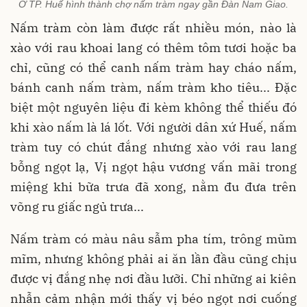
Ở TP. Huế hình thành chợ nấm tràm ngay gần Đàn Nam Giao.
Nấm tràm còn làm được rất nhiều món, nào là
xào với rau khoai lang có thêm tôm tươi hoặc ba
chỉ, cũng có thể canh nấm tràm hay cháo nấm,
bánh canh nấm tràm, nấm tràm kho tiêu... Đặc
biệt một nguyên liệu đi kèm không thể thiếu đó
khi xào nấm là lá lốt. Với người dân xứ Huế, nấm
tràm tuy có chút đắng nhưng xào với rau lang
bỗng ngọt lạ, Vị ngọt hậu vương vấn mãi trong
miệng khi bữa trưa đã xong, nằm đu đưa trên
võng ru giấc ngủ trưa...
Nấm tràm có màu nâu sẫm pha tím, trông mũm
mĩm, nhưng không phải ai ăn lần đầu cũng chịu
được vị đắng nhẹ nơi đầu lưỡi. Chỉ những ai kiên
nhẫn cảm nhận mới thấy vị béo ngọt nơi cuống