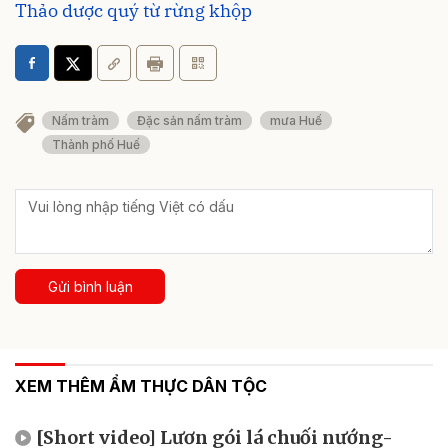
Thảo dược quý từ rừng khộp
Nấm tràm
Đặc sản nấm tràm
mưa Huế
Thành phố Huế
Gửi bình luận
XEM THÊM ẨM THỰC DÂN TỘC
[Short video] Lươn gói lá chuối nướng-