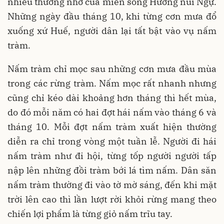
nhiều thương nhớ của miền sông Hương núi Ngự.
Những ngày đầu tháng 10, khi từng cơn mưa đổ
xuống xứ Huế, người dân lại tất bật vào vụ nấm
tràm.
Nấm tràm chỉ mọc sau những cơn mưa đầu mùa
trong các rừng tràm. Nấm mọc rất nhanh nhưng
cũng chỉ kéo dài khoảng hơn tháng thì hết mùa,
do đó mỗi năm có hai đợt hái nấm vào tháng 6 và
tháng 10. Mỗi đợt nấm tràm xuất hiện thường
diễn ra chỉ trong vòng một tuần lễ. Người đi hái
nấm tràm như đi hội, từng tốp người người tấp
nập lên những đồi tràm bới lá tìm nấm. Dân săn
nấm tràm thường đi vào tờ mờ sáng, đến khi mặt
trời lên cao thì lần lượt rời khỏi rừng mang theo
chiến lợi phẩm là từng giỏ nấm trĩu tay.