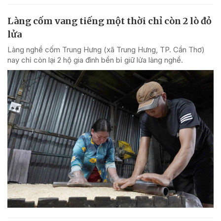
Làng cốm vang tiếng một thời chỉ còn 2 lò đỏ
lửa
Làng nghề cốm Trung Hưng (xã Trung Hưng, TP. Cần Thơ)
nay chỉ còn lại 2 hộ gia đình bền bỉ giữ lửa làng nghề.