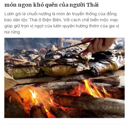
món ngon khó quên của người Thái
Lươn gói lá chuối nướng là món ăn truyền thống của đồng
bào dân tộc Thái ở Điện Biên. Với cách chế biến mộc mạc
giúp giữ trọn vị ngọt của lươn quyện hương thơm của gia vị
núi rừng