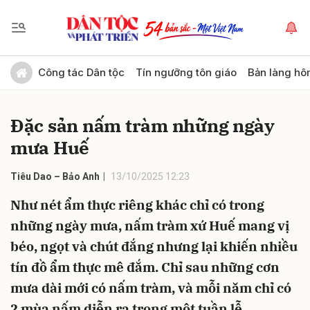
Gửi bình luận
Công tác Dân tộc
Tín ngưỡng tôn giáo
Bản làng hô
Đặc sản nấm tràm những ngày
mưa Huế
Tiêu Dao – Bảo Anh
13/10/2025 12:23
Như nét ẩm thực riêng khác chỉ có trong
Hủy
Gửi
những ngày mưa, nấm tràm xứ Huế mang vị
béo, ngọt và chút đắng nhưng lại khiến nhiều
tín đồ ẩm thực mê đắm. Chỉ sau những cơn
mưa dài mới có nấm tràm, và mỗi năm chỉ có
2 mùa nấm diễn ra trong một tuần lễ.