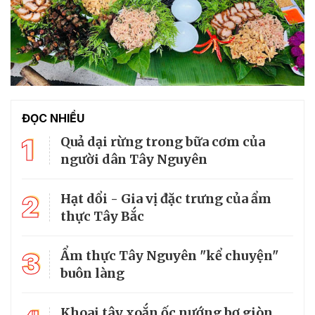
ĐỌC NHIỀU
1
Quả dại rừng trong bữa cơm của
người dân Tây Nguyên
2
Hạt dổi - Gia vị đặc trưng của ẩm
thực Tây Bắc
3
Ẩm thực Tây Nguyên "kể chuyện"
buôn làng
Khoai tây xoắn ốc nướng bơ giòn