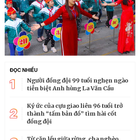
ĐỌC NHIỀU
1
Người đồng đội 99 tuổi nghẹn ngào
tiễn biệt Anh hùng La Văn Cầu
Ký ức của cựu giao liên 96 tuổi trở
2
thành “tấm bản đồ” tìm hài cốt
đồng đội
Từ căn lều giữa rừng, cha nghèo