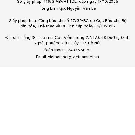
Số giấy phép: 146/GP-BVHTTDL, cấp ngày 17/10/2025
Tổng biên tập: Nguyễn Văn Bá
Giấy phép hoạt động báo chí số 57/GP-BC do Cục Báo chí, Bộ
Văn hóa, Thể thao và Du lịch cấp ngày 06/11/2025.
Địa chỉ: Tầng 18, Toà nhà Cục Viễn thông (VNTA), 68 Dương Đình
Nghệ, phường Cầu Giấy, TP. Hà Nội.
Điện thoại: 02437674981
Email: vietnamnet@vietnamnet.vn