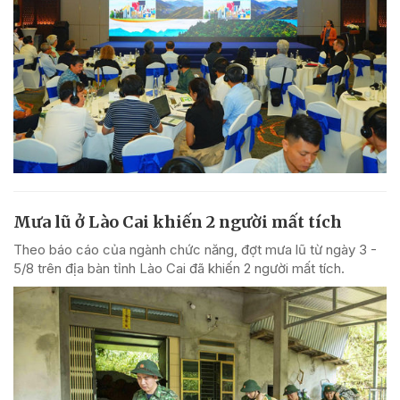
Mưa lũ ở Lào Cai khiến 2 người mất tích
Theo báo cáo của ngành chức năng, đợt mưa lũ từ ngày 3 -
5/8 trên địa bàn tỉnh Lào Cai đã khiến 2 người mất tích.