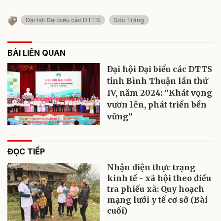
Đại hội Đại biểu các DTTS
Sóc Trăng
BÀI LIÊN QUAN
Đại hội Đại biểu các DTTS
tỉnh Bình Thuận lần thứ
IV, năm 2024: “Khát vọng
vươn lên, phát triển bền
vững”
ĐỌC TIẾP
Nhận diện thực trạng
kinh tế - xã hội theo điều
tra phiếu xã: Quy hoạch
mạng lưới y tế cơ sở (Bài
cuối)