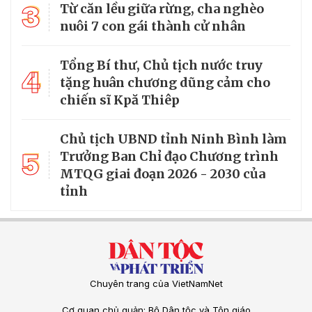
3
Từ căn lều giữa rừng, cha nghèo
nuôi 7 con gái thành cử nhân
Tổng Bí thư, Chủ tịch nước truy
4
tặng huân chương dũng cảm cho
chiến sĩ Kpă Thiêp
Chủ tịch UBND tỉnh Ninh Bình làm
5
Trưởng Ban Chỉ đạo Chương trình
MTQG giai đoạn 2026 - 2030 của
tỉnh
Chuyên trang của VietNamNet
Cơ quan chủ quản: Bộ Dân tộc và Tôn giáo