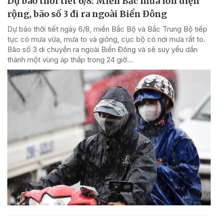
Dự báo thời tiết 6/8: Miền Bắc mưa lớn diện
rộng, bão số 3 đi ra ngoài Biển Đông
Dự báo thời tiết ngày 6/8, miền Bắc Bộ và Bắc Trung Bộ tiếp
tục có mưa vừa, mưa to và giông, cục bộ có nơi mưa rất to.
Bão số 3 di chuyển ra ngoài Biển Đông và sẽ suy yếu dần
thành một vùng áp thấp trong 24 giờ...