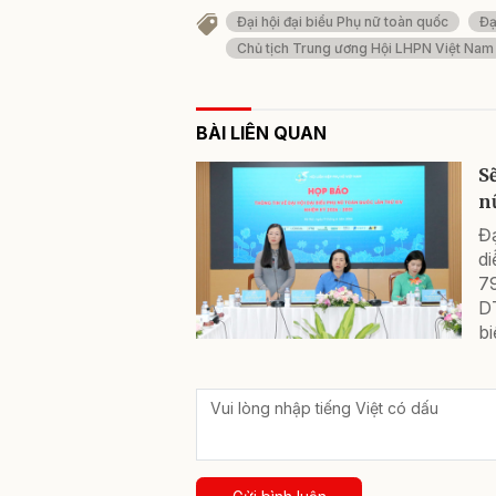
Đại hội đại biểu Phụ nữ toàn quốc
Đạ
Chủ tịch Trung ương Hội LHPN Việt Nam
BÀI LIÊN QUAN
S
n
Đạ
di
79
D
bi