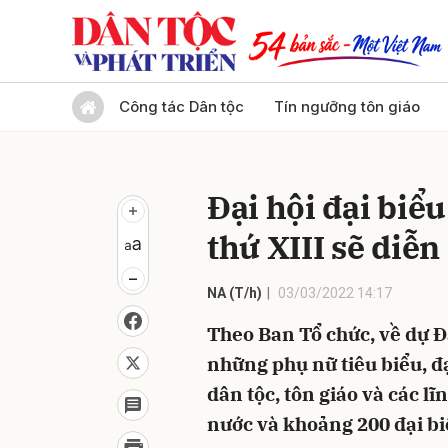
Gửi 
Công tác Dân tộc
Tín ngưỡng tôn giáo
Đại hội đại biể
thứ XIII sẽ diễn
NA (T/h)
03/03/2022 14:17
Theo Ban Tổ chức, về dự Đạ
những phụ nữ tiêu biểu, đạ
dân tộc, tôn giáo và các l
nước và khoảng 200 đại bi