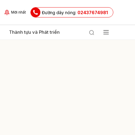
Đường dây nóng:
02437674981
Mới nhất
Thành tựu và Phát triển
ửi