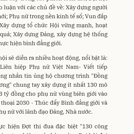
o luận với các chủ đề về: Xây dựng người
ới; Phụ nữ trong nền kinh tế số; Vun đắp
; Xây dựng tổ chức Hội vững mạnh, hoạt
 quả; Xây dựng Đảng, xây dựng hệ thống
thực hiện bình đẳng giới.
i sẽ diễn ra nhiều hoạt động, nổi bật là:
Liên hiệp Phụ nữ Việt Nam- Viết tiếp
ng nhắn tin ủng hộ chương trình "Đồng
ơng" chung tay xây dựng ít nhất 130 mô
 13 tỷ đồng cho phụ nữ vùng biên giới vào
 thoại 2030 - Thúc đẩy Bình đẳng giới và
hụ nữ với lãnh đạo Đảng, Nhà nước.
ực hiện Đợt thi đua đặc biệt "130 công