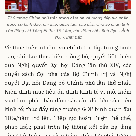
Thủ tướng Chính phủ trân trọng cảm ơn và mong tiếp tục nhận
được sự lãnh đạo, chỉ đạo, quan tâm sâu sắc, chia sẻ chân tình
của đồng chí Tổng Bí thư Tô Lâm, các đồng chí Lãnh đạo - Ảnh:
VGP/Nhật Bắc
Về thực hiện nhiệm vụ chính trị, tập trung lãnh
đạo, chỉ đạo thực hiện đồng bộ, quyết liệt, hiệu
quả Nghị quyết Đại hội Đảng lần thứ XIV, các
quyết sách đột phá của Bộ Chính trị và Nghị
quyết Đại hội Đảng bộ Chính phủ lần thứ nhất.
Kiên định mục tiêu ổn định kinh tế vĩ mô, kiểm
soát lạm phát, bảo đảm các cân đối lớn của nền
kinh tế; thúc đẩy tăng trưởng GDP bình quân đạt
10%/năm trở lên. Tiếp tục hoàn thiện thể chế,
pháp luật; phát triển hệ thống kết cấu hạ tầng
đồng bộ, hiện đại và nguồn nhân lực chất lượng