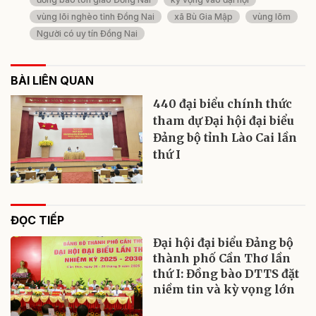
vùng lõi nghèo tỉnh Đồng Nai
xã Bù Gia Mập
vùng lõm
Người có uy tín Đồng Nai
BÀI LIÊN QUAN
440 đại biểu chính thức
tham dự Đại hội đại biểu
Đảng bộ tỉnh Lào Cai lần
thứ I
ĐỌC TIẾP
Đại hội đại biểu Đảng bộ
thành phố Cần Thơ lần
thứ I: Đồng bào DTTS đặt
niềm tin và kỳ vọng lớn