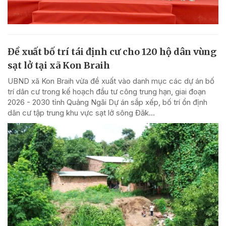
Đề xuất bố trí tái định cư cho 120 hộ dân vùng
sạt lở tại xã Kon Braih
UBND xã Kon Braih vừa đề xuất vào danh mục các dự án bố
trí dân cư trong kế hoạch đầu tư công trung hạn, giai đoạn
2026 - 2030 tỉnh Quảng Ngãi Dự án sắp xếp, bố trí ổn định
dân cư tập trung khu vực sạt lở sông Đăk...