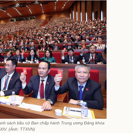
 danh sách bầu cử Ban chấp hành Trung ương Đảng khóa
XIV. (Ảnh: TTXVN)