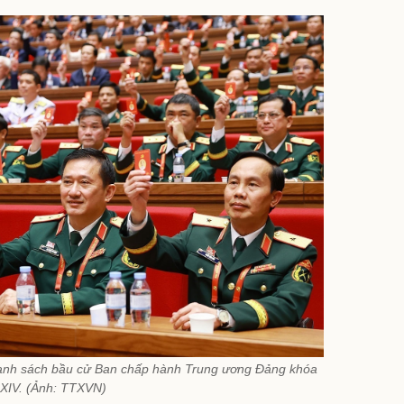
 danh sách bầu cử Ban chấp hành Trung ương Đảng khóa
XIV. (Ảnh: TTXVN)