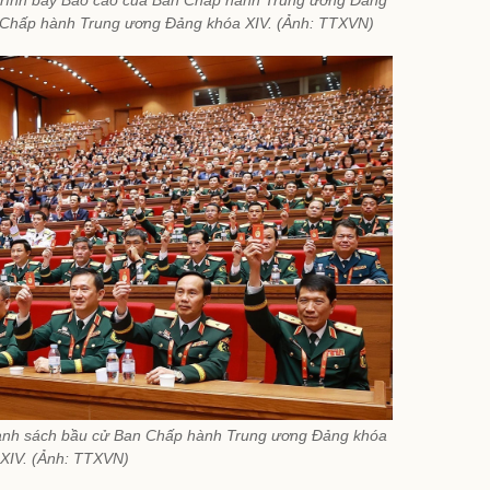
n Chấp hành Trung ương Đảng khóa XIV. (Ảnh: TTXVN)
 danh sách bầu cử Ban Chấp hành Trung ương Đảng khóa
XIV. (Ảnh: TTXVN)