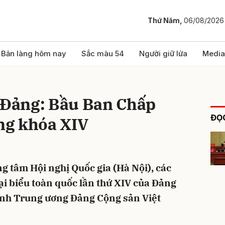
Thứ Năm,
06/08/2026
bình luận
Bản làng hôm nay
Sắc màu 54
Người giữ lửa
Media
a Đảng: Bầu Ban Chấp
ĐỌC
ng khóa XIV
g tâm Hội nghị Quốc gia (Hà Nội), các
Hủy
G
ại biểu toàn quốc lần thứ XIV của Đảng
nh Trung ương Đảng Cộng sản Việt