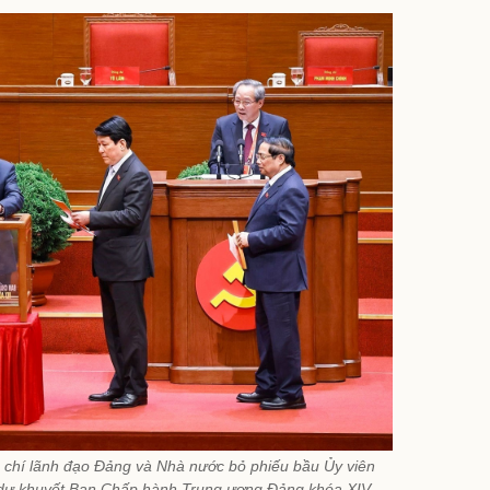
 chí lãnh đạo Đảng và Nhà nước bỏ phiếu bầu Ủy viên
 dự khuyết Ban Chấp hành Trung ương Đảng khóa XIV.