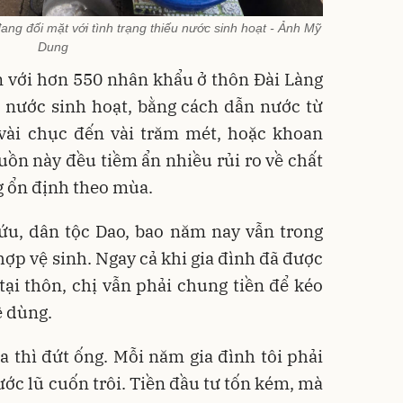
ng đối mặt với tình trạng thiếu nước sinh hoạt - Ảnh Mỹ
Dung
 với hơn 550 nhân khẩu ở thôn Đài Làng
 nước sinh hoạt, bằng cách dẫn nước từ
 vài chục đến vài trăm mét, hoặc khoan
guồn này đều tiềm ẩn nhiều rủi ro về chất
 ổn định theo mùa.
ứu, dân tộc Dao, bao năm nay vẫn trong
hợp vệ sinh. Ngay cả khi gia đình đã được
tại thôn, chị vẫn phải chung tiền để kéo
ề dùng.
 thì đứt ống. Mỗi năm gia đình tôi phải
ước lũ cuốn trôi. Tiền đầu tư tốn kém, mà