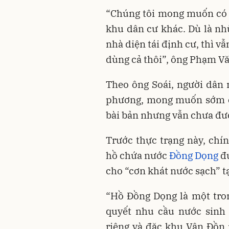
“Chúng tôi mong muốn có 
khu dân cư khác. Dù là nh
nhà diện tái định cư, thì v
dùng cả thôi”, ông Phạm Văn
Theo ông Soái, người dân 
phương, mong muốn sớm c
bài bản nhưng vẫn chưa đượ
Trước thực trạng này, chí
hồ chứa nước
Đồng Dọng
đư
cho “cơn khát nước sạch” tạ
“Hồ Đồng Dọng là một tron
quyết nhu cầu nước sinh 
riêng và đặc khu Vân Đồn