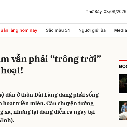
Thứ Bảy,
08/08/2026
bình luận
Bản làng hôm nay
Sắc màu 54
Người giữ lửa
Media
m vẫn phải “trông trời”
ĐỌC
 hoạt!
hộ dân ở thôn Đài Làng đang phải sống
Hủy
G
h hoạt triền miên. Câu chuyện tưởng
g xa, nhưng lại đang diễn ra ngay tại
inh).