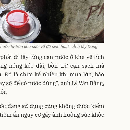
 nước từ trên khe suối về để sinh hoạt - Ảnh Mỹ Dung
phải đi lấy từng can nước ở khe về tích
nắng nóng kéo dài, bồn trữ cạn sạch mà
u. Đó là chưa kể nhiều khi mưa lớn, bão
ay sở để có nước dùng”, anh Lý Văn Bằng,
ói.
ước đang sử dụng cũng không được kiểm
i tiềm ẩn nguy cơ gây ảnh hưởng sức khỏe