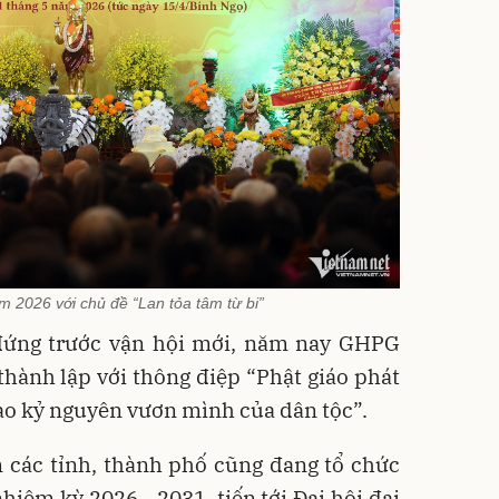
m 2026 với chủ đề “Lan tỏa tâm từ bi”
đứng trước vận hội mới, năm nay GHPG
hành lập với thông điệp “Phật giáo phát
ào kỷ nguyên vươn mình của dân tộc”.
 các tỉnh, thành phố cũng đang tổ chức
nhiệm kỳ 2026 - 2031, tiến tới Đại hội đại