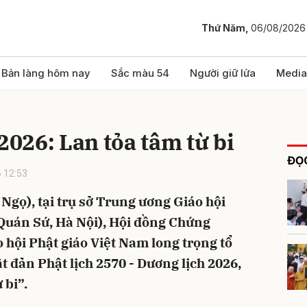
Thứ Năm,
06/08/2026
bình luận
Bản làng hôm nay
Sắc màu 54
Người giữ lửa
Media
2026: Lan tỏa tâm từ bi
ĐỌC
 12:53
Ngọ), tại trụ sở Trung ương Giáo hội
Quán Sứ, Hà Nội), Hội đồng Chứng
Hủy
G
 hội Phật giáo Việt Nam long trọng tổ
 đản Phật lịch 2570 - Dương lịch 2026,
 bi”.