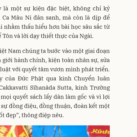
 là một sự kiện đặc biệt, không chỉ kỷ
 Ca Mâu Ni đản sanh, mà còn là dịp để
i nhằm thấu hiểu hơn bài học sâu sắc từ
Tôn và lời dạy thiết thực của Ngài.
iệt Nam chúng ta bước vào một giai đoạn
a giới hành chính, kiện toàn nhân sự, sửa
 luật với quyết tâm vươn mình phát triển.
dạy của Đức Phật qua kinh Chuyển luân
Cakkavatti Sīhanāda Sutta, kinh Trường
 mọi quyết sách lấy dân làm gốc và vì lợi
ó sự đồng điệu, đồng thuận, đoàn kết một
ốt đẹp”, thông điệp nêu.