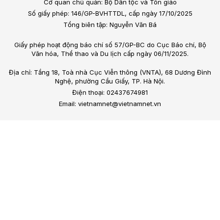
Cơ quan chủ quản: Bộ Dân tộc và Tôn giáo
Số giấy phép: 146/GP-BVHTTDL, cấp ngày 17/10/2025
Tổng biên tập: Nguyễn Văn Bá
Giấy phép hoạt động báo chí số 57/GP-BC do Cục Báo chí, Bộ
Văn hóa, Thể thao và Du lịch cấp ngày 06/11/2025.
Địa chỉ: Tầng 18, Toà nhà Cục Viễn thông (VNTA), 68 Dương Đình
Nghệ, phường Cầu Giấy, TP. Hà Nội.
Điện thoại: 02437674981
Email: vietnamnet@vietnamnet.vn