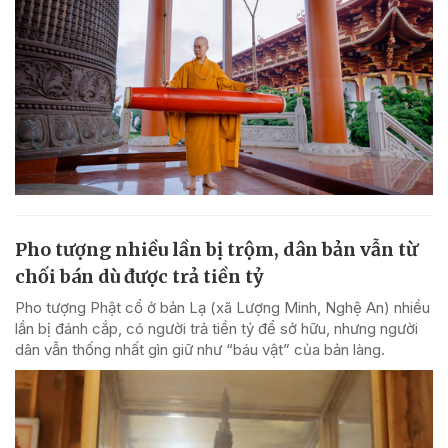
Pho tượng nhiều lần bị trộm, dân bản vẫn từ
chối bán dù được trả tiền tỷ
Pho tượng Phật cổ ở bản Lạ (xã Lượng Minh, Nghệ An) nhiều
lần bị đánh cắp, có người trả tiền tỷ để sở hữu, nhưng người
dân vẫn thống nhất gìn giữ như “báu vật” của bản làng.