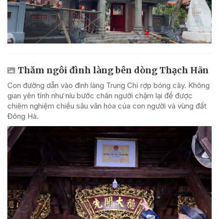
Thăm ngôi đình làng bên dòng Thạch Hãn
Con đường dẫn vào đình làng Trung Chỉ rợp bóng cây. Không
gian yên tĩnh như níu bước chân người chậm lại để được
chiêm nghiệm chiều sâu văn hóa của con người và vùng đất
Đông Hà.