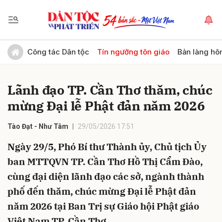
Gửi bình luận
Công tác Dân tộc
Tín ngưỡng tôn giáo
Bản làng hô
Lãnh đạo TP. Cần Thơ thăm, chúc
mừng Đại lễ Phật đản năm 2026
Tào Đạt - Như Tâm
29/05/2026 17:51
Ngày 29/5, Phó Bí thư Thành ủy, Chủ tịch Ủy
Hủy
Gửi
ban MTTQVN TP. Cần Thơ Hồ Thị Cẩm Đào,
cùng đại diện lãnh đạo các sở, ngành thành
phố đến thăm, chúc mừng Đại lễ Phật đản
năm 2026 tại Ban Trị sự Giáo hội Phật giáo
Việt Nam TP. Cần Thơ.