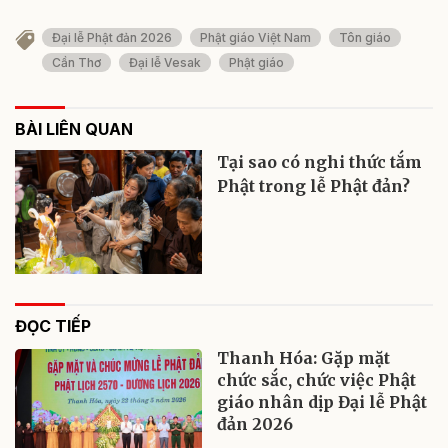
Đại lễ Phật đản 2026
Phật giáo Việt Nam
Tôn giáo
Cần Thơ
Đại lễ Vesak
Phật giáo
BÀI LIÊN QUAN
Tại sao có nghi thức tắm
Phật trong lễ Phật đản?
ĐỌC TIẾP
Thanh Hóa: Gặp mặt
chức sắc, chức việc Phật
giáo nhân dịp Đại lễ Phật
đản 2026