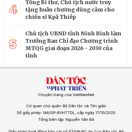
Tổng Bí thư, Chủ tịch nước truy
4
tặng huân chương dũng cảm cho
chiến sĩ Kpă Thiêp
Chủ tịch UBND tỉnh Ninh Bình làm
5
Trưởng Ban Chỉ đạo Chương trình
MTQG giai đoạn 2026 - 2030 của
tỉnh
Chuyên trang của VietNamNet
Cơ quan chủ quản: Bộ Dân tộc và Tôn giáo
Số giấy phép: 146/GP-BVHTTDL, cấp ngày 17/10/2025
Tổng biên tập: Nguyễn Văn Bá
Giấy phép hoạt động báo chí số 57/GP-BC do Cục Báo chí, Bộ