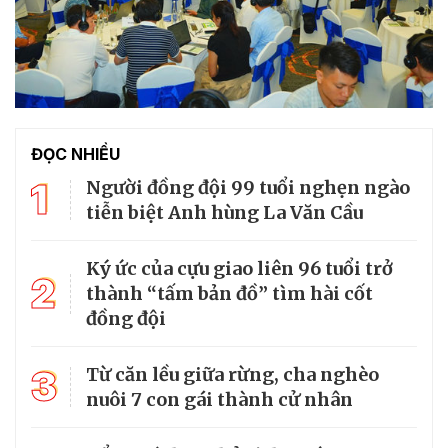
ĐỌC NHIỀU
1
Người đồng đội 99 tuổi nghẹn ngào
tiễn biệt Anh hùng La Văn Cầu
Ký ức của cựu giao liên 96 tuổi trở
2
thành “tấm bản đồ” tìm hài cốt
đồng đội
3
Từ căn lều giữa rừng, cha nghèo
nuôi 7 con gái thành cử nhân