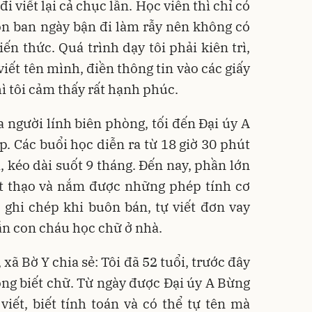
i viết lại cả chục lần. Học viên thì chỉ có
còn ban ngày bận đi làm rẫy nên không có
iến thức. Quá trình dạy tôi phải kiên trì,
viết tên mình, điền thông tin vào các giấy
hì tôi cảm thấy rất hạnh phúc.
người lính biên phòng, tối đến Đại úy A
. Các buổi học diễn ra từ 18 giờ 30 phút
, kéo dài suốt 9 tháng. Đến nay, phần lớn
ết thạo và nắm được những phép tính cơ
 ghi chép khi buôn bán, tự viết đơn vay
ẫn con cháu học chữ ở nhà.
xã Bờ Y chia sẻ: Tôi đã 52 tuổi, trước đây
ng biết chữ. Từ ngày được Đại úy A Bừng
 viết, biết tính toán và có thể tự tên mà