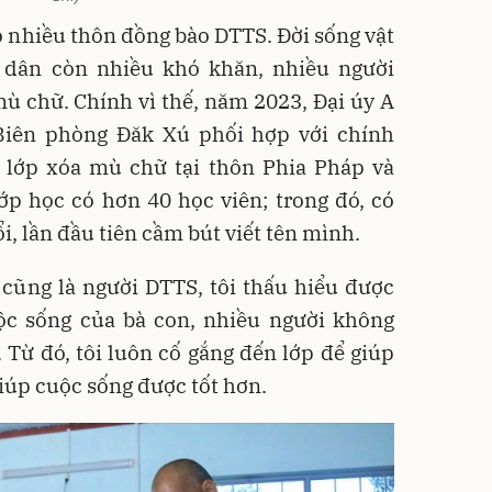
ó nhiều thôn đồng bào DTTS. Đời sống vật
i dân còn nhiều khó khăn, nhiều người
mù chữ. Chính vì thế, năm 2023, Đại úy A
iên phòng Đăk Xú phối hợp với chính
lớp xóa mù chữ tại thôn Phia Pháp và
lớp học có hơn 40 học viên; trong đó, có
i, lần đầu tiên cầm bút viết tên mình.
 cũng là người DTTS, tôi thấu hiểu được
c sống của bà con, nhiều người không
i. Từ đó, tôi luôn cố gắng đến lớp để giúp
iúp cuộc sống được tốt hơn.