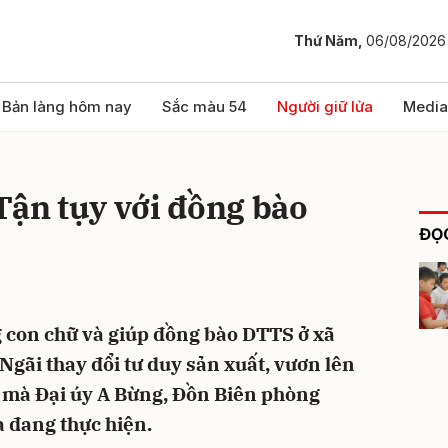
Thứ Năm,
06/08/2026
bình luận
Bản làng hôm nay
Sắc màu 54
Người giữ lửa
Media
Tận tụy với đồng bào
ĐỌC
ng con chữ và giúp đồng bào DTTS ở xã
Hủy
G
 Ngãi thay đổi tư duy sản xuất, vươn lên
ì mà Đại úy A Bừng, Đồn Biên phòng
 đang thực hiện.