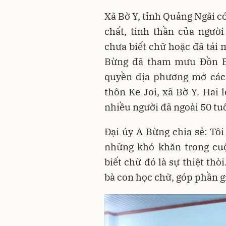
Xã Bờ Y, tỉnh Quảng Ngãi c
chất, tinh thần của ngườ
chưa biết chữ hoặc đã tái 
Bừng đã tham mưu Đồn B
quyền địa phương mở các 
thôn Ke Joi, xã Bờ Y. Hai 
nhiều người đã ngoài 50 tuổ
Đại úy A Bừng chia sẻ: Tôi
những khó khăn trong cuộ
biết chữ đó là sự thiệt thò
bà con học chữ, góp phần g