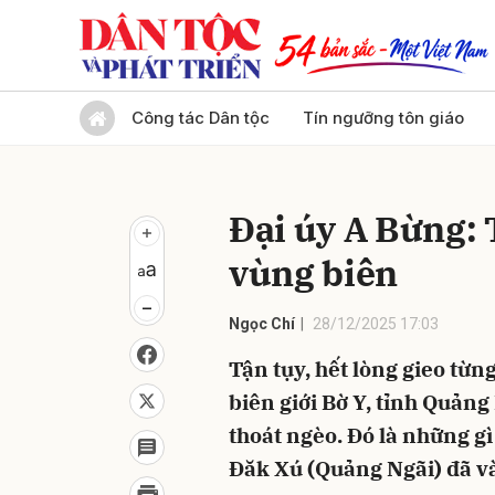
Gửi 
Công tác Dân tộc
Tín ngưỡng tôn giáo
Đại úy A Bừng: 
vùng biên
Ngọc Chí
28/12/2025 17:03
Tận tụy, hết lòng gieo từ
biên giới Bờ Y, tỉnh Quảng
thoát ngèo. Đó là những g
Đăk Xú (Quảng Ngãi) đã và