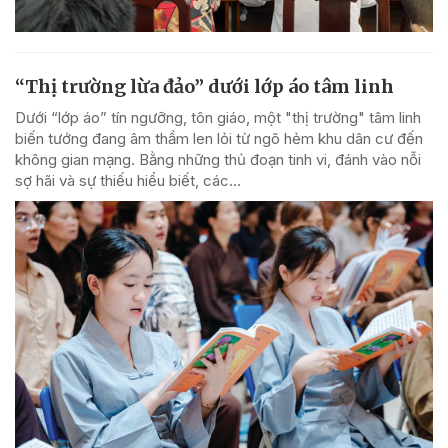
“Thị trường lừa đảo” dưới lớp áo tâm linh
Dưới “lớp áo” tín ngưỡng, tôn giáo, một "thị trường" tâm linh
biến tướng đang âm thầm len lỏi từ ngõ hẻm khu dân cư đến
không gian mạng. Bằng những thủ đoạn tinh vi, đánh vào nỗi
sợ hãi và sự thiếu hiểu biết, các...