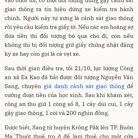
vào buổi tối, có một đối tượng dùng gậy cảnh sát
giao thông ra tín hiệu dừng xe kiểm tra hành
chính. Người này tự xưng là cảnh sát giao thông
rồi yêu cầu kiểm tra giấy tờ. Nếu các em hoảng sợ
đưa tiền thì đối tượng bỏ qua cho đi, còn nếu
không thì bị đối tượng giữ giấy chứng nhật đăng
ký xe hay còn gọi là cà vẹt xe.
Sau thời gian điều tra, tối 21/10, lực lượng Công
an xã Ea Kao đã bắt được đối tượng Nguyễn Văn
Sang, chuyên
giả danh cảnh sát giao thông
để
cưỡng đoạt tiền của học sinh. Sau khi khám xét,
công an thu giữ 1 còng số 8, 1 cây dùi cui, 1 cây
gậy giao thông, 1 còi và 200 nghìn đồng.
Được biết, Sang từ huyện Krông Pắk lên TP. Buôn
Ma Thuột thuê trọ ở để làm thuê cho một cửa