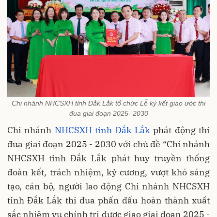
Chi nhánh NHCSXH tỉnh Đắk Lắk tổ chức Lễ ký kết giao ước thi
đua giai đoạn 2025- 2030
Chi nhánh
NHCSXH tỉnh Đắk Lắk
phát động thi
đua giai đoạn 2025 - 2030 với chủ đề “Chi nhánh
NHCSXH tỉnh Đắk Lắk phát huy truyền thống
đoàn kết, trách nhiệm, kỷ cương, vượt khó sáng
tạo, cán bộ, người lao động Chi nhánh NHCSXH
tỉnh Đắk Lắk thi đua phấn đấu hoàn thành xuất
sắc nhiệm vụ chính trị được giao giai đoạn 2025 -