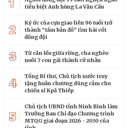
1
tiễn biệt Anh hùng La Văn Cầu
Ký ức của cựu giao liên 96 tuổi trở
2
thành “tấm bản đồ” tìm hài cốt
đồng đội
3
Từ căn lều giữa rừng, cha nghèo
nuôi 7 con gái thành cử nhân
Tổng Bí thư, Chủ tịch nước truy
4
tặng huân chương dũng cảm cho
chiến sĩ Kpă Thiêp
Chủ tịch UBND tỉnh Ninh Bình làm
5
Trưởng Ban Chỉ đạo Chương trình
MTQG giai đoạn 2026 - 2030 của
tỉnh