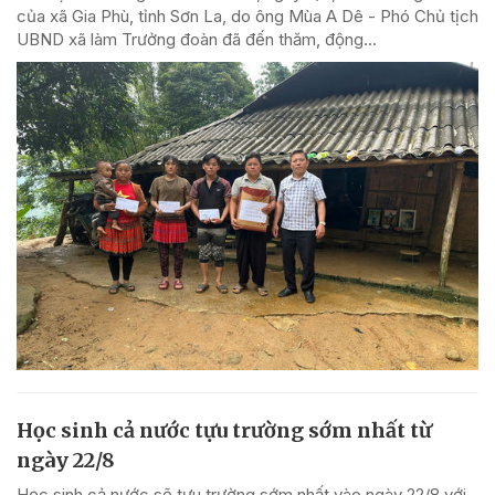
của xã Gia Phù, tỉnh Sơn La, do ông Mùa A Dê - Phó Chủ tịch
UBND xã làm Trưởng đoàn đã đến thăm, động...
Học sinh cả nước tựu trường sớm nhất từ
ngày 22/8
Học sinh cả nước sẽ tựu trường sớm nhất vào ngày 22/8 với