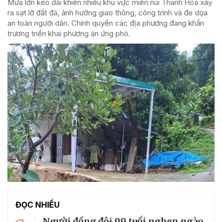
Mưa lớn kéo dài khiến nhiều khu vực miền núi Thanh Hóa xảy
ra sạt lở đất đá, ảnh hưởng giao thông, công trình và đe dọa
an toàn người dân. Chính quyền các địa phương đang khẩn
trương triển khai phương án ứng phó.
ĐỌC NHIỀU
Người đồng đội 99 tuổi nghẹn ngào