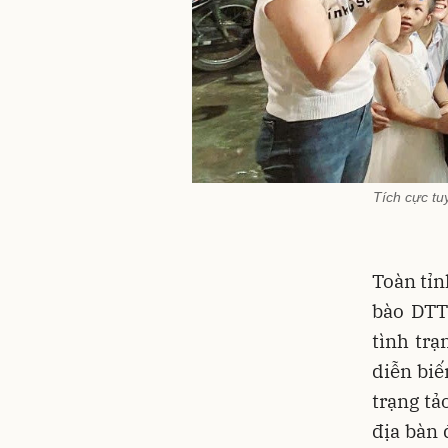
Tích cực tu
Toàn tỉn
bào DTT
tình trạ
diễn biế
trạng tả
địa bàn 