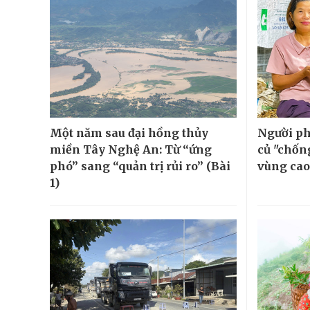
Một năm sau đại hồng thủy
Người ph
miền Tây Nghệ An: Từ “ứng
củ "chốn
phó” sang “quản trị rủi ro” (Bài
vùng cao
1)