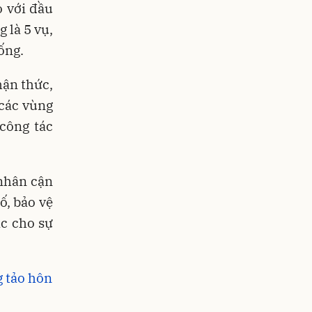
o với đầu
 là 5 vụ,
ống.
hận thức,
 các vùng
công tác
nhân cận
ố, bảo vệ
ắc cho sự
g tảo hôn