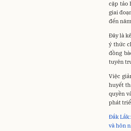
cặp tảo 
giai đoạ
đến năm 
Đây là k
ý thức c
đồng bà
tuyên tr
Việc gi
huyết th
quyền và
phát triể
Đắk Lắk:
và hôn n