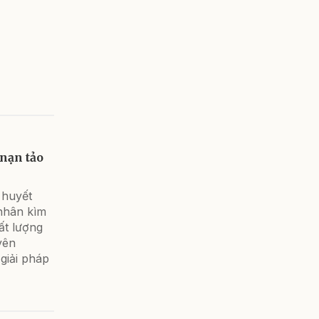
 nạn tảo
 huyết
nhân kìm
ất lượng
yên
giải pháp