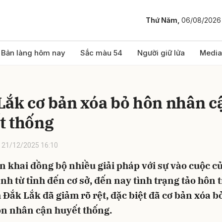
Thứ Năm,
06/08/2026
bình luận
Bản làng hôm nay
Sắc màu 54
Người giữ lửa
Media
Lắk cơ bản xóa bỏ hôn nhân c
t thống
21/12/2025 16:10
n khai đồng bộ nhiều giải pháp với sự vào cuộc c
Hủy
G
nh từ tỉnh đến cơ sở, đến nay tình trạng tảo hôn 
 Đắk Lắk đã giảm rõ rệt, đặc biệt đã cơ bản xóa b
ôn nhân cận huyết thống.