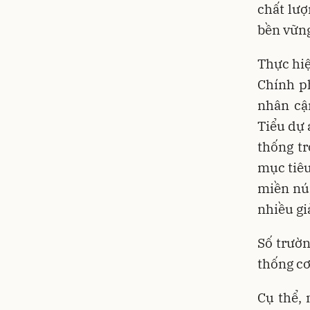
chất lượ
bền vững
Thực hi
Chính p
nhân cậ
Tiểu dự 
thống t
mục tiêu
miền núi
nhiều gi
Số trườ
thống cơ
Cụ thể,