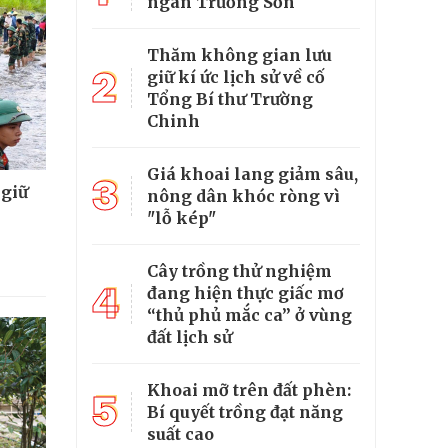
ngàn Trường Sơn
Thăm không gian lưu
2
giữ kí ức lịch sử về cố
Tổng Bí thư Trường
Chinh
Giá khoai lang giảm sâu,
3
 giữ
nông dân khóc ròng vì
"lỗ kép"
Cây trồng thử nghiệm
4
đang hiện thực giấc mơ
“thủ phủ mắc ca” ở vùng
đất lịch sử
Khoai mỡ trên đất phèn:
5
Bí quyết trồng đạt năng
suất cao