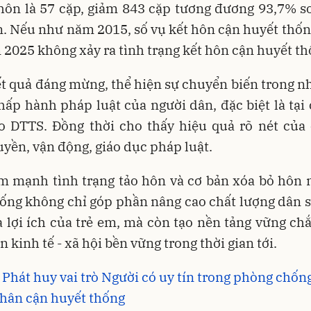
hôn là 57 cặp, giảm 843 cặp tương đương 93,7% s
n. Nếu như năm 2015, số vụ kết hôn cận huyết thống
2025 không xảy ra tình trạng kết hôn cận huyết th
ết quả đáng mừng, thể hiện sự chuyển biến trong n
hấp hành pháp luật của người dân, đặc biệt là tại
o DTTS. Đồng thời cho thấy hiệu quả rõ nét của 
uyền, vận động, giáo dục pháp luật.
ảm mạnh tình trạng tảo hôn và cơ bản xóa bỏ hôn 
ống không chỉ góp phần nâng cao chất lượng dân s
 lợi ích của trẻ em, mà còn tạo nền tảng vững ch
n kinh tế - xã hội bền vững trong thời gian tới.
 Phát huy vai trò Người có uy tín trong phòng chốn
hân cận huyết thống