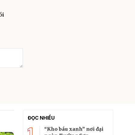
ói
ĐỌC NHIỀU
1
“Kho báu xanh” nơi đại