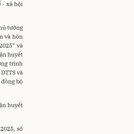
 - xã hội
hủ tướng
n và hôn
2025” và
cận huyết
ng trình
o DTTS và
i đồng bộ
ận huyết
2025, số