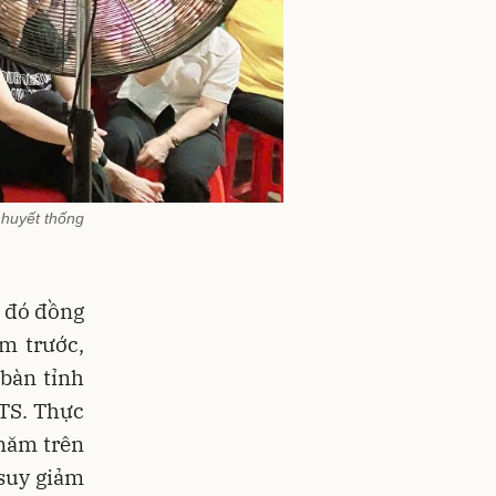
 huyết thống
g đó đồng
m trước,
 bàn tỉnh
TTS. Thực
 năm trên
 suy giảm