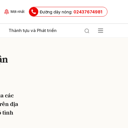
Đường dây nóng:
02437674981
Mới nhất
Thành tựu và Phát triển
ận
ủa các
ửi
trên địa
ỏ tình