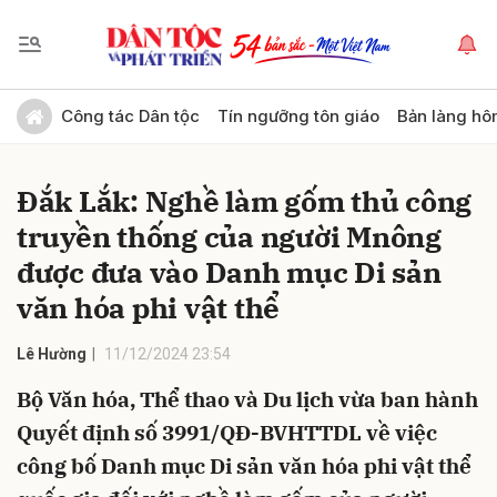
Gửi bình luận
Công tác Dân tộc
Tín ngưỡng tôn giáo
Bản làng hô
Đắk Lắk: Nghề làm gốm thủ công
truyền thống của người Mnông
được đưa vào Danh mục Di sản
văn hóa phi vật thể
Hủy
Gửi
Lê Hường
11/12/2024 23:54
Bộ Văn hóa, Thể thao và Du lịch vừa ban hành
Quyết định số 3991/QĐ-BVHTTDL về việc
công bố Danh mục Di sản văn hóa phi vật thể