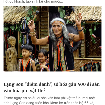
hút du khách, tạo sinh kế cho người...
Lạng Sơn "điểm danh", số hóa gần 400 di sản
văn hóa phi vật thể
Trước nguy cơ nhiều di sản văn hóa phi vật thể bị mai một,
tỉnh Lạng Sơn đang triển khai kiểm kê trên toàn bộ 65 xã,