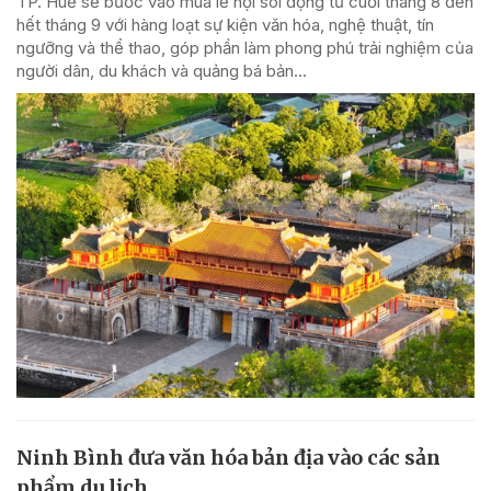
TP. Huế sẽ bước vào mùa lễ hội sôi động từ cuối tháng 8 đến
hết tháng 9 với hàng loạt sự kiện văn hóa, nghệ thuật, tín
ngưỡng và thể thao, góp phần làm phong phú trải nghiệm của
người dân, du khách và quảng bá bản...
Ninh Bình đưa văn hóa bản địa vào các sản
phẩm du lịch