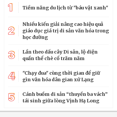
1
Tiềm năng du lịch từ "báu vật xanh"
Nhiều kiến giải nâng cao hiệu quả
2
giáo dục giá trị di sản văn hóa trong
học đường
3
Lần theo dấu cây Di sản, lộ diện
quần thể chè cổ trăm năm
4
"Chạy đua" cùng thời gian để giữ
gìn văn hóa dân gian xứ Lạng
5
Cánh buồm di sản “thuyền ba vách”
tái sinh giữa lòng Vịnh Hạ Long