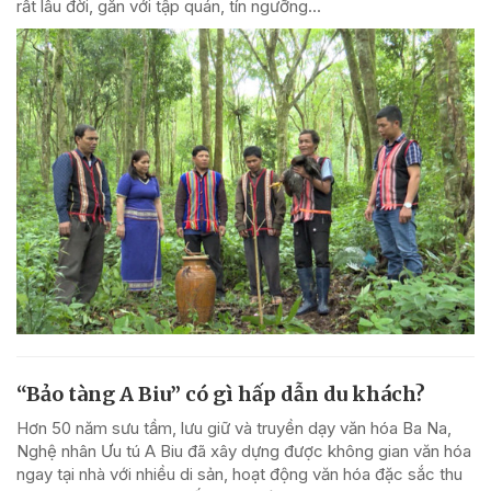
rất lâu đời, gắn với tập quán, tín ngưỡng...
“Bảo tàng A Biu” có gì hấp dẫn du khách?
Hơn 50 năm sưu tầm, lưu giữ và truyền dạy văn hóa Ba Na,
Nghệ nhân Ưu tú A Biu đã xây dựng được không gian văn hóa
ngay tại nhà với nhiều di sản, hoạt động văn hóa đặc sắc thu