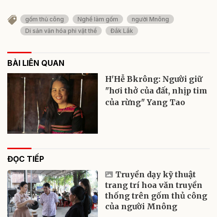
gốm thủ công
Nghề làm gốm
người Mnông
Di sản văn hóa phi vật thể
Đắk Lắk
BÀI LIÊN QUAN
H'Hễ Bkrông: Người giữ
"hơi thở của đất, nhịp tim
của rừng" Yang Tao
ĐỌC TIẾP
Truyền dạy kỹ thuật
trang trí hoa văn truyền
thống trên gốm thủ công
của người Mnông