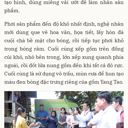
tạo hình, dùng miếng vải ướt để làm nhẵn sản
phẩm.
Phơi sản phẩm đến độ khô nhất định, nghệ nhân
mới dùng que vẽ hoa văn, họa tiết, lấy hòn đá
cuội chà bề mặt cho bóng, rồi tiếp tục phơi khô
trong bóng râm. Cuối cùng xếp gốm trên đống
củi khô, nhỏ bên trong, lớn xếp xung quanh phía
ngoài, rồi đốt lửa nung gốm đến khi tất cả đỏ rực.
Cuối cùng là sử dụng vỏ trấu, mùn cưa để hun tạo
màu đen bóng đặc trưng riêng của gốm Yang Tao.