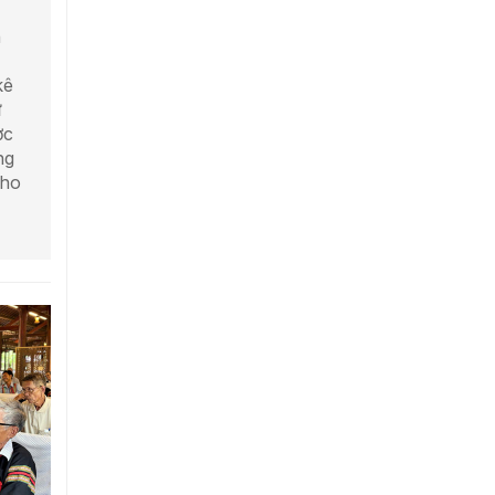
n
kê
ự
ợc
ng
cho