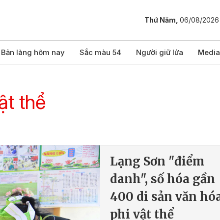
Thứ Năm,
06/08/2026
Bản làng hôm nay
Sắc màu 54
Người giữ lửa
Media
ật thể
Lạng Sơn "điểm
danh", số hóa gần
400 di sản văn hó
phi vật thể