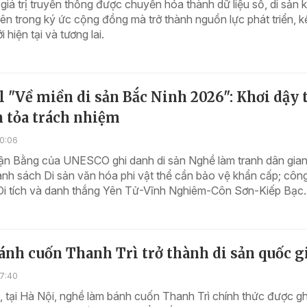
giá trị truyền thống được chuyển hóa thành dữ liệu số, di sản
n trong ký ức cộng đồng mà trở thành nguồn lực phát triển, kế
 hiện tại và tương lai.
l "Về miền di sản Bắc Ninh 2026": Khơi dậy 
n tỏa trách nhiệm
10:06
ận Bằng của UNESCO ghi danh di sản Nghề làm tranh dân gia
nh sách Di sản văn hóa phi vật thể cần bảo vệ khẩn cấp; côn
Di tích và danh thắng Yên Tử-Vĩnh Nghiêm-Côn Sơn-Kiếp Bạc..
nh cuốn Thanh Trì trở thành di sản quốc g
17:40
 tại Hà Nội, nghề làm bánh cuốn Thanh Trì chính thức được g