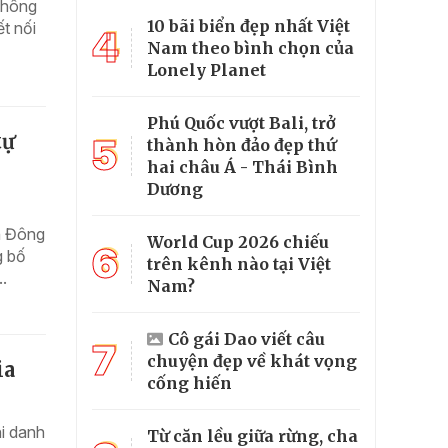
 không
10 bãi biển đẹp nhất Việt
t nối
4
Nam theo bình chọn của
Lonely Planet
Phú Quốc vượt Bali, trở
tự
5
thành hòn đảo đẹp thứ
hai châu Á - Thái Bình
Dương
n Đông
World Cup 2026 chiếu
6
g bố
trên kênh nào tại Việt
.
Nam?
Cô gái Dao viết câu
7
chuyện đẹp về khát vọng
ia
cống hiến
hi danh
Từ căn lều giữa rừng, cha