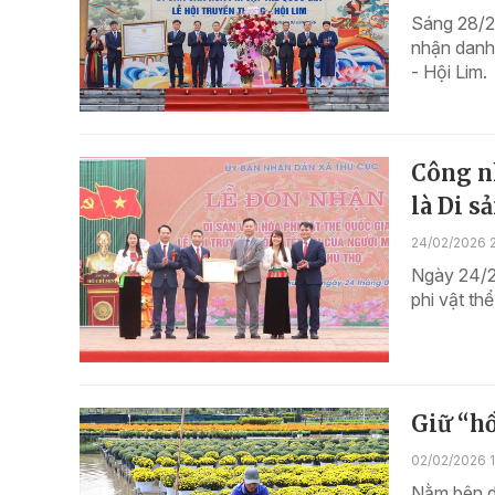
Sáng 28/2,
nhận danh 
- Hội Lim.
Công n
là Di s
24/02/2026 
Ngày 24/2,
phi vật th
Giữ “hồ
02/02/2026 
Nằm bên d