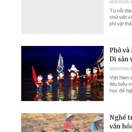
05/01/2026 1
Từ nỗi đau
chữ viết v
phi vật th
Phở và 
Di sản 
05/01/2026 1
Việt Nam đ
tiêu biểu 
học đề ngh
Nghề tr
văn hóa