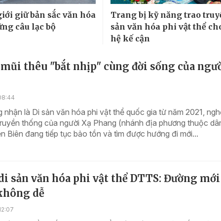
iới giữ bản sắc văn hóa
Trang bị kỹ năng trao truy
ng câu lạc bộ
sản văn hóa phi vật thể ch
hệ kế cận
mũi thêu "bắt nhịp" cùng đời sống của ngư
08:44
nhận là Di sản văn hóa phi vật thể quốc gia từ năm 2021, ngh
 truyền thống của người Xạ Phang (nhánh địa phương thuộc dâ
n Biên đang tiếp tục bảo tồn và tìm được hướng đi mới...
di sản văn hóa phi vật thể DTTS: Đường mới
 không dễ
12:07