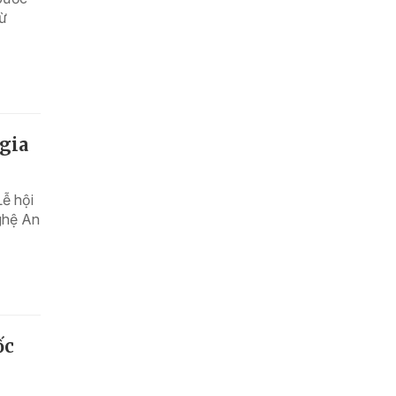
Từ
 gia
Lễ hội
ghệ An
ốc