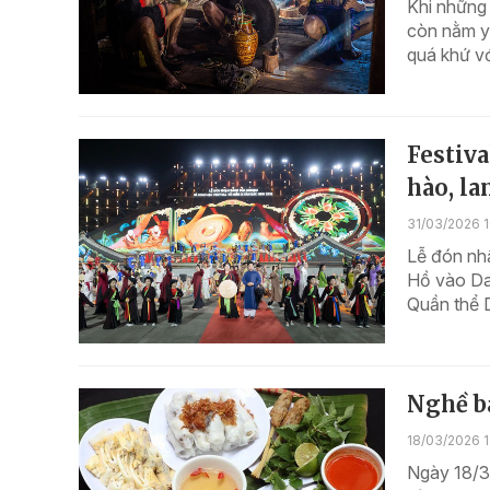
Khi những 
còn nằm yê
quá khứ với
Festiva
hào, la
31/03/2026 
Lễ đón nh
Hồ vào Da
Quần thể 
Nghề bá
18/03/2026 
Ngày 18/3,