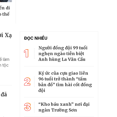
ền di
o thế
ời Xạ
ĐỌC NHIỀU
Người đồng đội 99 tuổi
1
nghẹn ngào tiễn biệt
Anh hùng La Văn Cầu
ề làm
n tộc
Ký ức của cựu giao liên
2
96 tuổi trở thành “tấm
bản đồ” tìm hài cốt đồng
đội
 đã
3
“Kho báu xanh” nơi đại
ngàn Trường Sơn