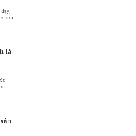
 dạy;
ăn hóa
h là
hóa
hoa
 sản