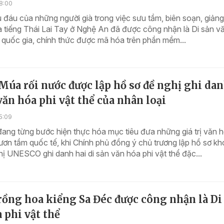
8:00
 đáu của những người già trong việc sưu tầm, biên soạn, giảng
à tiếng Thái Lai Tay ở Nghệ An đã được công nhận là Di sản v
ể quốc gia, chính thức được mã hóa trên phần mềm...
Múa rối nước được lập hồ sơ đề nghị ghi dan
văn hóa phi vật thể của nhân loại
5:09
ang từng bước hiện thực hóa mục tiêu đưa những giá trị văn 
vươn tầm quốc tế, khi Chính phủ đồng ý chủ trương lập hồ sơ k
ị UNESCO ghi danh hai di sản văn hóa phi vật thể đặc...
ồng hoa kiểng Sa Đéc được công nhận là Di
 phi vật thể