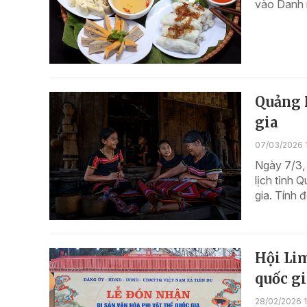
vào Danh m
Quảng N
gia
07/03/2026 
Ngày 7/3,
lịch tỉnh 
gia. Tính đ
Hội Lim
quốc gi
28/02/2026 