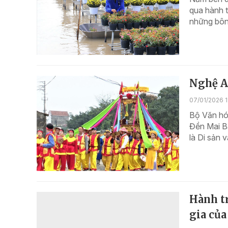
qua hành t
những bôn
Nghệ An
07/01/2026 1
Bộ Văn hóa
Đền Mai B
là Di sản 
Hành tr
gia của