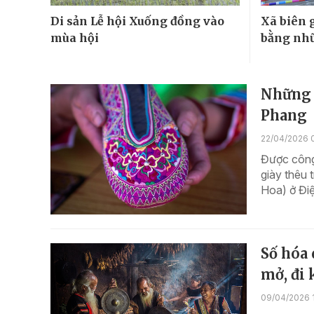
Di sản Lễ hội Xuống đồng vào
Xã biên g
mùa hội
bằng nhữ
Những 
Phang
22/04/2026 
Được công 
giày thêu
Hoa) ở Điệ
Số hóa 
mở, đi
09/04/2026 