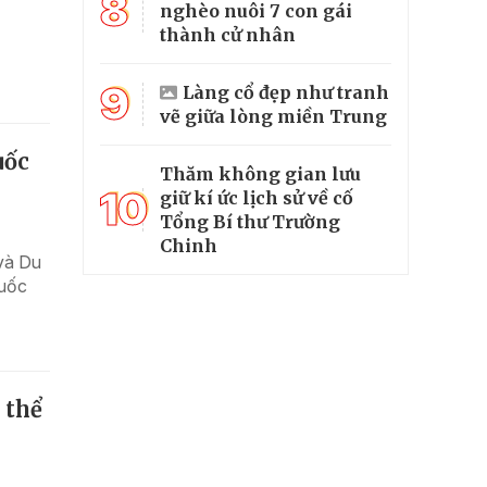
8
nghèo nuôi 7 con gái
thành cử nhân
9
Làng cổ đẹp như tranh
vẽ giữa lòng miền Trung
uốc
Thăm không gian lưu
10
giữ kí ức lịch sử về cố
Tổng Bí thư Trường
Chinh
và Du
quốc
 thể