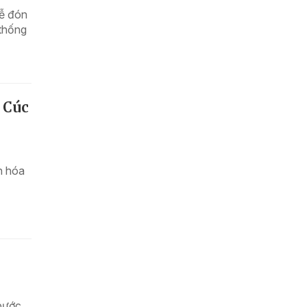
Lễ đón
 thống
 Cúc
n hóa
bước